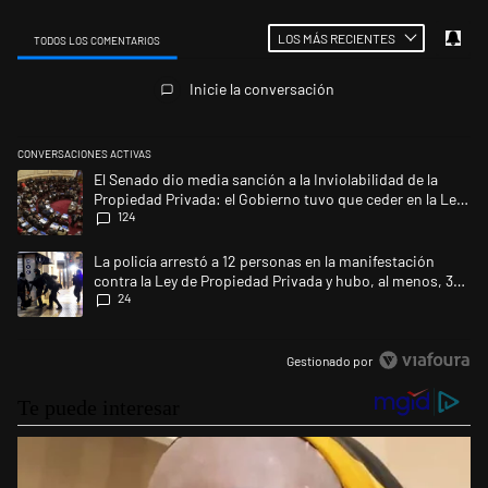
LOS MÁS RECIENTES
TODOS LOS COMENTARIOS
Todos los comentarios
Inicie la conversación
CONVERSACIONES ACTIVAS
Este listado muestra los artículos con más comentarios en los últimos 
Un artículo de tendencia con el título "El Senado dio media sanción a l
El Senado dio media sanción a la Inviolabilidad de la
Propiedad Privada: el Gobierno tuvo que ceder en la Ley
124
del Manejo del Fuego
Un artículo de tendencia con el título "La policía arrestó a 12 persona
La policía arrestó a 12 personas en la manifestación
contra la Ley de Propiedad Privada y hubo, al menos, 3
24
agentes heridos
Gestionado por