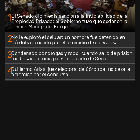
1
El Senado dio media sanción a la Inviolabilidad de la
Propiedad Privada: el Gobierno tuvo que ceder en la
Ley del Manejo del Fuego
2
No le explotó el celular: un hombre fue detenido en
Córdoba acusado por el femicidio de su esposa
3
Condenado por drogas y robo, cuando salió de prisión
fue becario municipal y empleado de Senaf
4
Guillermo Arias, juez electoral de Córdoba: no cesa la
polémica por el concurso
5
Luis Juez sobre la Ley de Tierras: "Es una pelea que
perdimos, no fuimos inteligentes"
VER MÁS