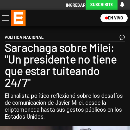
SUSCRIBITE
INGRESAR
EN VIVO
Economía
Política
Internacional
Actualidad
Descargá la App
POLÍTICA NACIONAL
Sarachaga sobre Milei:
"Un presidente no tiene
que estar tuiteando
24/7"
El analista político reflexionó sobre los desafíos
de comunicación de Javier Milei, desde la
criptomoneda hasta sus gestos públicos en los
Estados Unidos.