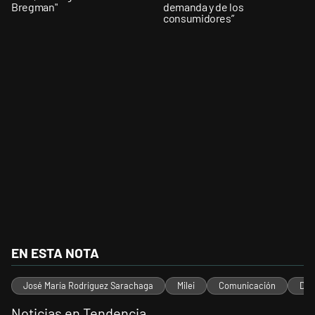
Bregman"
demanda y de los
consumidores”
EN ESTA NOTA
José María Rodríguez Sarachaga
Milei
Comunicación
Dis
Noticias en Tendencia