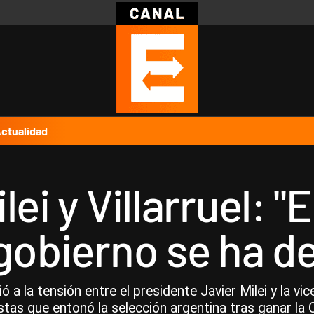
Política
Pymes
Salud
Internacional
Clima
Deportes
Business
Noticias
Caras
ctualidad
ei y Villarruel: "E
 gobierno se ha d
a la tensión entre el presidente Javier Milei y la vice
stas que entonó la selección argentina tras ganar la