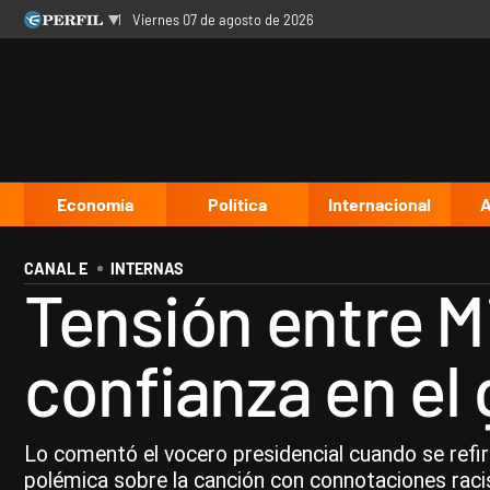
viernes 07 de agosto de 2026
Últimas noticias
Inicio
Ahora
Opinión
Cultura
Arte
Educación
Videos
Córdoba
Reperfilar
Diario del Juicio
Economía
Política
Internacional
A
CANAL E
INTERNAS
Tensión entre Mil
confianza en el
Lo comentó el vocero presidencial cuando se refirió 
polémica sobre la canción con connotaciones raci