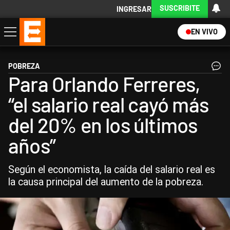
SUSCRIBITE
INGRESAR
EN VIVO
Economía
Política
Internacional
Actualidad
Descargá la App
POBREZA
Para Orlando Ferreres,
“el salario real cayó más
del 20% en los últimos
años”
Según el economista, la caída del salario real es
la causa principal del aumento de la pobreza.