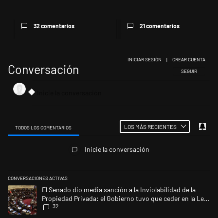
po...
32 comentarios
21 comentarios
INICIAR SESIÓN
|
CREAR CUENTA
Conversación
SIGA ESTA CONV
SEGUIR
LOS MÁS RECIENTES
TODOS LOS COMENTARIOS
Todos los comentarios
Inicie la conversación
CONVERSACIONES ACTIVAS
Este listado muestra los artículos con más comentarios en los últimos 
Un artículo de tendencia con el título "El Senado dio media sanción a l
El Senado dio media sanción a la Inviolabilidad de la
Propiedad Privada: el Gobierno tuvo que ceder en la Ley
32
del Manejo del Fuego