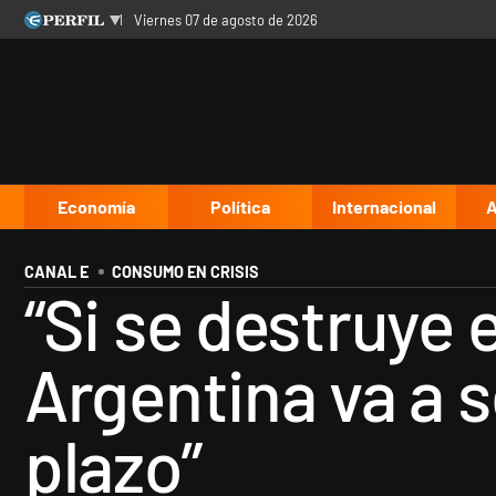
viernes 07 de agosto de 2026
Últimas noticias
Inicio
Ahora
Opinión
Cultura
Arte
Educación
Videos
Córdoba
Reperfilar
Diario del Juicio
Economía
Política
Internacional
A
CANAL E
CONSUMO EN CRISIS
“Si se destruye 
Argentina va a 
plazo”