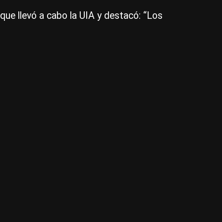
Ar
l que llevó a cabo la UIA y destacó: “Los
va
a
ser
mu
co
en
el
co
pla
|
Ce
Per