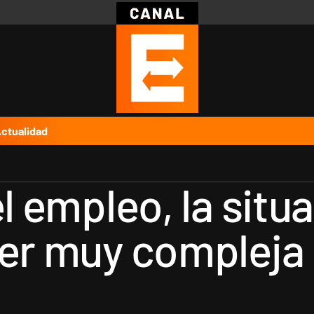
Política
Pymes
Salud
Internacional
Clima
Deportes
Business
Noticias
Caras
ctualidad
el empleo, la situ
ser muy compleja 