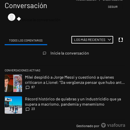
Conversación
SIGA ESTA CONV
SEGUIR
LOS MÁS RECIENTES
TODOS LOS COMENTARIOS
Todos los comentarios
Inicie la conversación
CONVERSACIONES ACTIVAS
Este listado muestra los artículos con más comentarios en los últimos 
Un artículo de tendencia con el título "Milei despidió a Jorge Messi y 
Milei despidió a Jorge Messi y cuestionó a quienes
criticaron a Lionel: “Da vergüenza pensar que hubo anti-
87
Messi”
Un artículo de tendencia con el título "Récord histórico de quiebras 
Récord histórico de quiebras y un industricidio que ya
supera a macrismo, pandemia y menemismo
23
Gestionado por