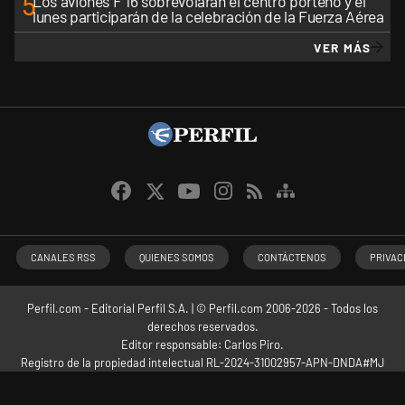
5
Los aviones F 16 sobrevolarán el centro porteño y el
lunes participarán de la celebración de la Fuerza Aérea
VER MÁS
CANALES RSS
QUIENES SOMOS
CONTÁCTENOS
PRIVAC
Perfil.com - Editorial Perfil S.A.
| © Perfil.com 2006-2026 - Todos los
derechos reservados.
Editor responsable: Carlos Piro.
Registro de la propiedad intelectual RL-2024-31002957-APN-DNDA#MJ
Dirección:
California 2715
,
C1289ABI
,
CABA, Argentina
| Teléfono:
+54 9 11
3453 4567
| E-mail:
atencion@perfil.com