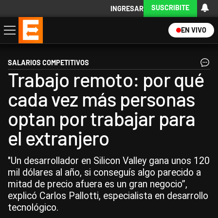
SUSCRIBITE
INGRESAR
EN VIVO
Economía
Política
Internacional
Actualidad
Descargá la App
SALARIOS COMPETITIVOS
Trabajo remoto: por qué
cada vez más personas
optan por trabajar para
el extranjero
"Un desarrollador en Silicon Valley gana unos 120
mil dólares al año, si conseguís algo parecido a
mitad de precio afuera es un gran negocio”,
explicó Carlos Pallotti, especialista en desarrollo
tecnológico.