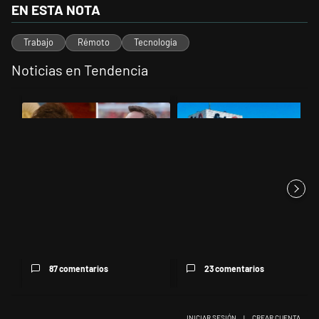
EN ESTA NOTA
Trabajo
Rémoto
Tecnología
Noticias en Tendencia
Este listado muestra los artículos con más comentarios en los últimos 
Un artículo de tendencia con el título "Milei despidió a Jorge Messi
Un artículo de tendencia con el
Milei despidió a Jorge Messi y
Récord histórico de quiebras y
cuestionó a quienes crit...
un industricidio que ya ...
87 comentarios
23 comentarios
INICIAR SESIÓN
|
CREAR CUENTA