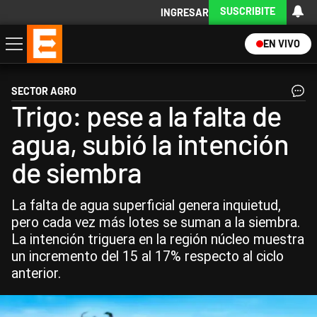
SUSCRIBITE
INGRESAR
EN VIVO
Economía
Política
Internacional
Actualidad
Descargá la App
SECTOR AGRO
Trigo: pese a la falta de
agua, subió la intención
de siembra
La falta de agua superficial genera inquietud,
pero cada vez más lotes se suman a la siembra.
La intención triguera en la región núcleo muestra
un incremento del 15 al 17% respecto al ciclo
anterior.