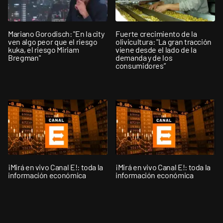
Mariano Gorodisch: "En la city
Fuerte crecimiento de la
ven algo peor que el riesgo
olivicultura: "La gran tracción
kuka, el riesgo Miriam
viene desde el lado de la
Bregman"
demanda y de los
consumidores”
¡Mirá en vivo Canal E!: toda la
¡Mirá en vivo Canal E!: toda la
información económica
información económica