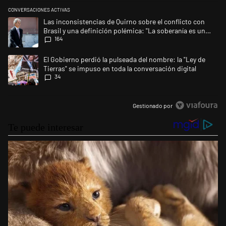
CONVERSACIONES ACTIVAS
Este listado muestra los artículos con más comentarios en los últimos 
Un artículo de tendencia con el título "Las inconsistencias de Quirno s
Las inconsistencias de Quirno sobre el conflicto con
Brasil y una definición polémica: "La soberanía es un
164
concepto antiguo"
Un artículo de tendencia con el título "El Gobierno perdió la pulseada d
El Gobierno perdió la pulseada del nombre: la "Ley de
Tierras" se impuso en toda la conversación digital
34
Gestionado por