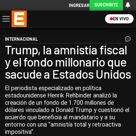
SUSCRIBITE
INGRESAR
EN VIVO
Economía
Política
Internacional
Actualidad
Descargá la App
INTERNACIONAL
Trump, la amnistía fiscal
y el fondo millonario que
sacude a Estados Unidos
El periodista especializado en política
estadounidense Henrik Rehbinder analizó la
creación de un fondo de 1.700 millones de
dólares vinculado a Donald Trump y cuestionó el
acuerdo que beneficia al mandatario y a su
entorno con una “amnistía total y retroactiva
impositiva”.