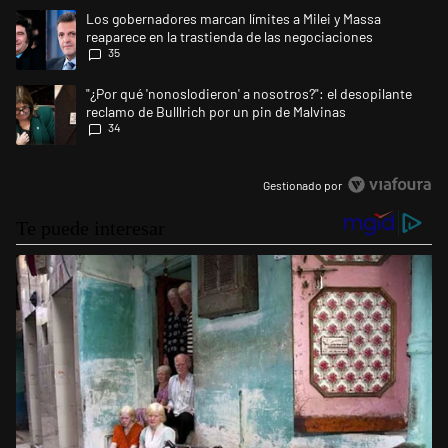
Este listado muestra los artículos con más comentarios en los últimos 
Un artículo de tendencia con el título "Los gobernadores marcan límites
Los gobernadores marcan límites a Milei y Massa
reaparece en la trastienda de las negociaciones
35
Un artículo de tendencia con el título ""¿Por qué 'nonoslodieron' a noso
"¿Por qué 'nonoslodieron' a nosotros?": el desopilante
reclamo de Bulllrich por un pin de Malvinas
34
Gestionado por