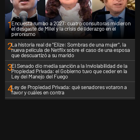
1
Encuesta rumbo a 2027: cuatro consultoras midieron
el desgaste de Milei y la crisis de liderazgo en el
peronismo
2
La historia real de "Elize: Sombras de una mujer", la
nueva película de Netflix sobre el caso de una esposa
que descuartizó a su marido
3
El Senado dio media sanción a la Inviolabilidad de la
Propiedad Privada: el Gobierno tuvo que ceder en la
Ley del Manejo del Fuego
4
Ley de Propiedad Privada: qué senadores votaron a
favor y cuáles en contra
5
El Gobierno perdió la pulseada del nombre: la "Ley de
Tierras" se impuso en toda la conversación digital
VER MÁS