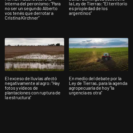
interna del peronismo: "Para
la Ley de Tierras: “El territorio
no ser un segundo Alberto
es propiedad de los
vos tenés que derrotar a
argentinos”
Cristina Kirchner”
El exceso de lluvias afectó
En medio del debate por la
negativamente al agro: "Hay
Ley de Tierras, para la agenda
fotos y videos de
agropecuaria de hoy "la
plantaciones con ruptura de
urgencia es otra"
la estructura"