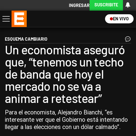
SUSCRIBITE
INGRESAR
EN VIVO
Economía
Política
Internacional
Actualidad
Descargá la App
ESQUEMA CAMBIARIO
Un economista aseguró
que, “tenemos un techo
de banda que hoy el
mercado no se va a
animar a retestear”
Para el economista, Alejandro Bianchi, “es
interesante ver que el Gobierno está intentando
llegar a las elecciones con un dólar calmado”.