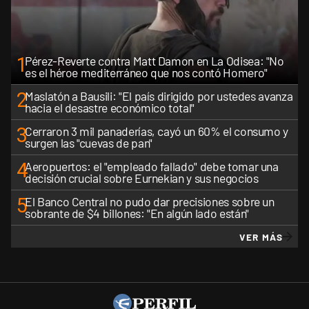
1
Pérez-Reverte contra Matt Damon en La Odisea: "No
es el héroe mediterráneo que nos contó Homero"
2
Maslatón a Bausili: "El país dirigido por ustedes avanza
hacia el desastre económico total"
3
Cerraron 3 mil panaderías, cayó un 60% el consumo y
surgen las "cuevas de pan"
4
Aeropuertos: el "empleado fallado" debe tomar una
decisión crucial sobre Eurnekian y sus negocios
5
El Banco Central no pudo dar precisiones sobre un
sobrante de $4 billones: "En algún lado están"
VER MÁS