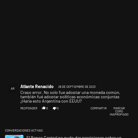
Comentario de Atlante Renacido.
Atlante Renacido
28 DE SEPTIEMBRE DE 2023
AR
Craso error. No solo fue adoptar una moneda común,
también fué adoptar políticas económicas conjuntas
¿Haría esto Argentina con EEUU?
RESPONDER
0
0
COMPARTIR
MARCAR
COMO
INAPROPIADO
CONVERSACIONES ACTIVAS
Este listado muestra los artículos con más comentarios en los últimos 
Un artículo de tendencia con el título "El Banco Central no pudo dar p
El Banco Central no pudo dar precisiones sobre un