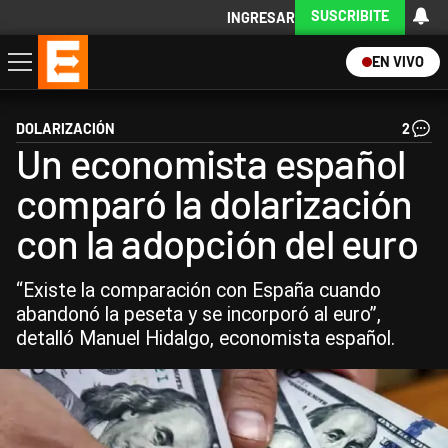
SUSCRIBITE
INGRESAR
EN VIVO
Economía
Política
Internacional
Actualidad
Descargá la App
DOLARIZACIÓN
2
Un economista español
comparó la dolarización
con la adopción del euro
“Existe la comparación con España cuando
abandonó la peseta y se incorporó al euro”,
detalló Manuel Hidalgo, economista español.