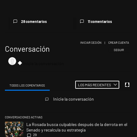
después de la derrota en el S...
Lionel Messi, en Rosario
28 comentarios
11 comentarios
INICIAR SESIÓN
|
CREAR CUENTA
Conversación
SIGA ESTA CONV
SEGUIR
LOS MÁS RECIENTES
TODOS LOS COMENTARIOS
Todos los comentarios
Inicie la conversación
CONVERSACIONES ACTIVAS
Este listado muestra los artículos con más comentarios en los últimos 
Un artículo de tendencia con el título "La Rosada busca culpables despu
La Rosada busca culpables después de la derrota en el
Senado y recalcula su estrategia
29