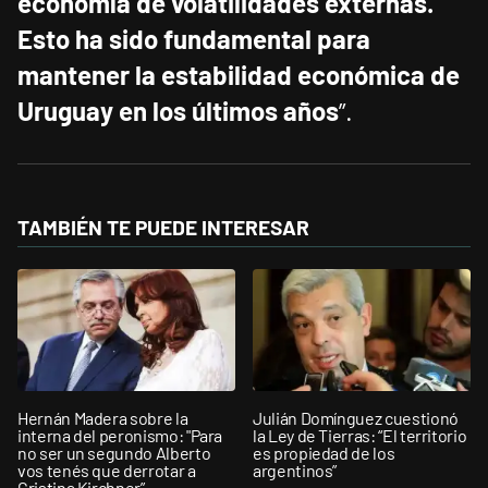
economía de volatilidades externas.
Esto ha sido fundamental para
mantener la estabilidad económica de
Uruguay en los últimos años
”.
TAMBIÉN TE PUEDE INTERESAR
Hernán Madera sobre la
Julián Domínguez cuestionó
interna del peronismo: "Para
la Ley de Tierras: “El territorio
no ser un segundo Alberto
es propiedad de los
vos tenés que derrotar a
argentinos”
Cristina Kirchner”