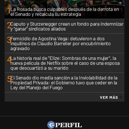
1
La Rosada busca culpables después de la derrota en
el Senado y recalcula su estrategia
2
Caputo y Sturzenegger crean un fondo para indemnizar
y “ganar” sindicatos aliados
3
Femicidio de Agostina Vega: detuvieron a dos
inquilinos de Claudio Barrelier por encubrimiento
agravado
4
La historia real de "Elize: Sombras de una mujer", la
nueva película de Netflix sobre el caso de una esposa
que descuartizó a su marido
5
El Senado dio media sanción a la Inviolabilidad de la
Propiedad Privada: el Gobierno tuvo que ceder en la
Ley del Manejo del Fuego
VER MÁS