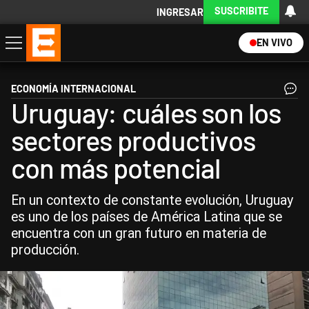
SUSCRIBITE
INGRESAR
EN VIVO
Economía
Política
Internacional
Actualidad
Descargá la App
ECONOMÍA INTERNACIONAL
Uruguay: cuáles son los
sectores productivos
con más potencial
En un contexto de constante evolución, Uruguay
es uno de los países de América Latina que se
encuentra con un gran futuro en materia de
producción.