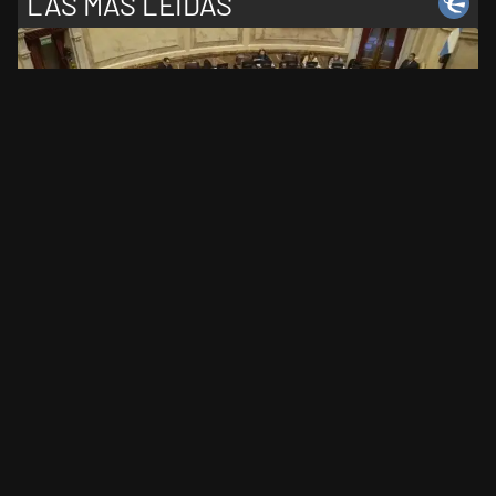
LAS MÁS LEÍDAS
1
El Senado dio media sanción a la Inviolabilidad de la
Propiedad Privada: el Gobierno tuvo que ceder en la
Ley del Manejo del Fuego
2
Encuesta rumbo a 2027: cuatro consultoras midieron
el desgaste de Milei y la crisis de liderazgo en el
peronismo
3
Ricardo Lorenzetti se metió en el debate sobre la
inhabilitación de Cristina Kirchner
4
La historia real de "Elize: Sombras de una mujer", la
nueva película de Netflix sobre el caso de una esposa
que descuartizó a su marido