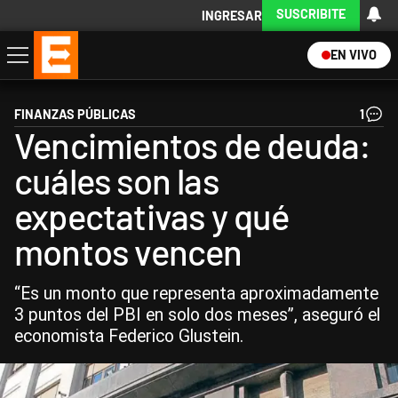
SUSCRIBITE
INGRESAR
EN VIVO
Economía
Política
Internacional
Actualidad
Descargá la App
FINANZAS PÚBLICAS
1
Vencimientos de deuda:
cuáles son las
expectativas y qué
montos vencen
“Es un monto que representa aproximadamente
3 puntos del PBI en solo dos meses”, aseguró el
economista Federico Glustein.