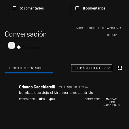
53 comentarios
11 comentarios
INICIAR SESIÓN
|
CREAR CUENTA
Conversación
SIGA ESTA CONV
SEGUIR
LOS MÁS RECIENTES
TODOS LOS COMENTARIOS
1
Todos los comentarios
Comentario de Orlando Cacchiarelli.
Orlando Cacchiarelli
21 DE AGOSTO DE 2024
OC
bombas que dejo el kirchnerismo apatrido
RESPONDER
0
0
COMPARTIR
MARCAR
COMO
INAPROPIADO