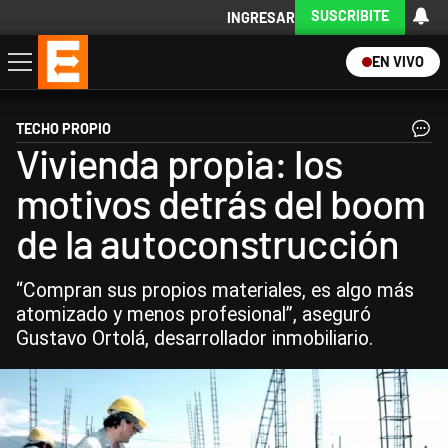
SUSCRIBITE
INGRESAR
EN VIVO
Economía
Política
Internacional
Actualidad
Descargá la App
TECHO PROPIO
Vivienda propia: los
motivos detrás del boom
de la autoconstrucción
“Compran sus propios materiales, es algo más
atomizado y menos profesional”, aseguró
Gustavo Ortolá, desarrollador inmobiliario.