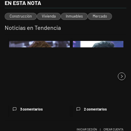
EN ESTA NOTA
Construcción
Vivienda
Inmuebles
Mercado
Noticias en Tendencia
Este listado muestra los artículos con más comentarios en los últimos 
Un artículo de tendencia con el título "Yo, Milei" con 3 comentarios.
Un artículo de tendencia con el t
Yo, Milei
Los insultos de Milei a Lula:
obscenidad institucional
3 comentarios
2 comentarios
INICIAR SESIÓN
|
CREAR CUENTA