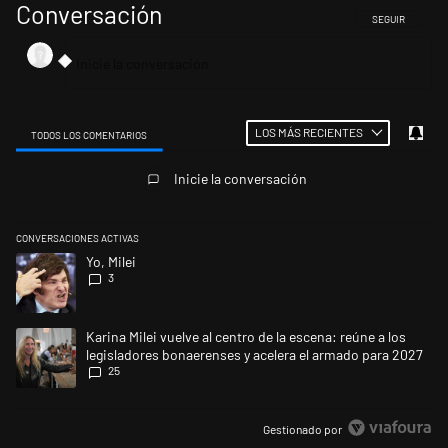
Conversación
SIGA ESTA CONV
SEGUIR
LOS MÁS RECIENTES
TODOS LOS COMENTARIOS
Todos los comentarios
Inicie la conversación
CONVERSACIONES ACTIVAS
Este listado muestra los artículos con más comentarios en los últimos 
Un artículo de tendencia con el título "Yo, Milei" con 3 comentarios.
Yo, Milei
3
Un artículo de tendencia con el título "Karina Milei vuelve al centro de
Karina Milei vuelve al centro de la escena: reúne a los
legisladores bonaerenses y acelera el armado para 2027
25
Gestionado por