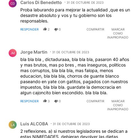
Carlos Di Benedetto
31 DE OCTUBRE DE 2023
CD
Proba laburando para mejorar la actualidad ,que es un
desastre absoluto y vos y tu gobierno son los
responsables.
RESPONDER
2
0
COMPARTIR
MARCAR
COMO
INAPROPIADO
Comentario de Jorge Martin.
Jorge Martin
31 DE OCTUBRE DE 2023
JM
bla bla bla , dictaduraaa, bla bla bla, pasaron 40 años
y mas brutos, mas po bres , mas inseguros, politicos
mas corruptos, bla bla bla, mas falopa, menos
educacion, bla bla bla, chorros de guante blanco
paseando en yate con gatitos, pagados con nuestros
impuestos, bla bla bla. guardate la democracia en
algun cajoncito bien escondido. bla bla bla.
RESPONDER
3
0
COMPARTIR
MARCAR
COMO
INAPROPIADO
Comentario de Luis ALCOBA.
Luis ALCOBA
31 DE OCTUBRE DE 2023
LA
2 reflexiones. a) si nuestros legisladores se dedican a
estas NIMIEDADES, debieran devolver las dietas