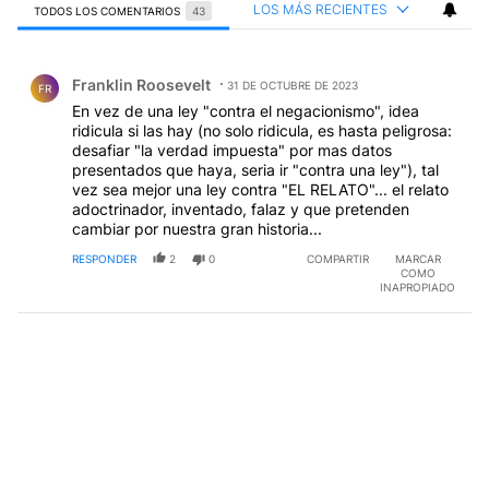
LOS MÁS RECIENTES
TODOS LOS COMENTARIOS
43
Todos los comentarios
Comentario de Franklin Roosevelt.
Franklin Roosevelt
31 DE OCTUBRE DE 2023
FR
En vez de una ley "contra el negacionismo", idea
ridicula si las hay (no solo ridicula, es hasta peligrosa:
desafiar "la verdad impuesta" por mas datos
presentados que haya, seria ir "contra una ley"), tal
vez sea mejor una ley contra "EL RELATO"... el relato
adoctrinador, inventado, falaz y que pretenden
cambiar por nuestra gran historia...
RESPONDER
2
0
COMPARTIR
MARCAR
COMO
INAPROPIADO