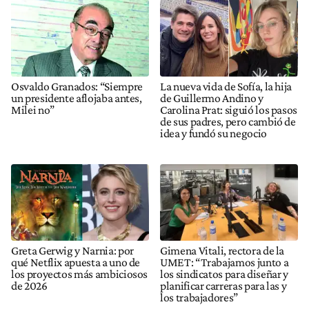
Osvaldo Granados: “Siempre
La nueva vida de Sofía, la hija
un presidente aflojaba antes,
de Guillermo Andino y
Milei no”
Carolina Prat: siguió los pasos
de sus padres, pero cambió de
idea y fundó su negocio
Greta Gerwig y Narnia: por
Gimena Vitali, rectora de la
qué Netflix apuesta a uno de
UMET: “Trabajamos junto a
los proyectos más ambiciosos
los sindicatos para diseñar y
de 2026
planificar carreras para las y
los trabajadores”