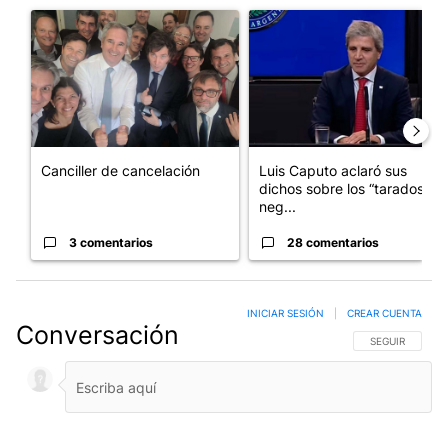
Un artículo de tendencia con el título "Canciller de cancelación
Un artículo de tendencia con e
Canciller de cancelación
Luis Caputo aclaró sus
dichos sobre los “tarados” y
neg...
3 comentarios
28 comentarios
INICIAR SESIÓN
|
CREAR CUENTA
Conversación
SIGA ESTA CO
SEGUIR