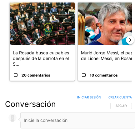
Un artículo de tendencia con el título "La Rosada busca culpabl
Un artículo de tendencia con e
La Rosada busca culpables
Murió Jorge Messi, el papá
después de la derrota en el
de Lionel Messi, en Rosario
S...
26 comentarios
10 comentarios
INICIAR SESIÓN
|
CREAR CUENTA
Conversación
SIGA ESTA CO
SEGUIR