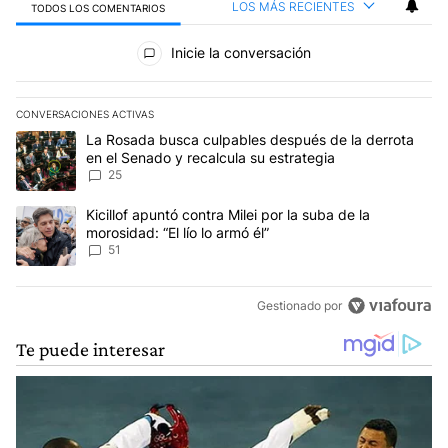
LOS MÁS RECIENTES
TODOS LOS COMENTARIOS
Todos los comentarios
Inicie la conversación
CONVERSACIONES ACTIVAS
Este listado muestra los artículos con más comentarios en los últim
Un artículo de tendencia con el título "La Rosada busca culpables
La Rosada busca culpables después de la derrota
en el Senado y recalcula su estrategia
25
Un artículo de tendencia con el título "Kicillof apuntó contra Milei 
Kicillof apuntó contra Milei por la suba de la
morosidad: “El lío lo armó él”
51
Gestionado por