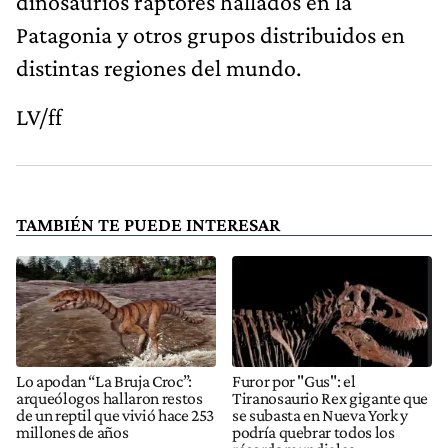
dinosaurios raptores hallados en la
Patagonia y otros grupos distribuidos en
distintas regiones del mundo.
LV/ff
TAMBIÉN TE PUEDE INTERESAR
Lo apodan “La Bruja Croc”:
Furor por "Gus": el
arqueólogos hallaron restos
Tiranosaurio Rex gigante que
de un reptil que vivió hace 253
se subasta en Nueva York y
millones de años
podría quebrar todos los