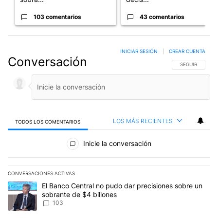
103 comentarios
43 comentarios
INICIAR SESIÓN
|
CREAR CUENTA
Conversación
SIGA ESTA CO
SEGUIR
LOS MÁS RECIENTES
TODOS LOS COMENTARIOS
Todos los comentarios
Inicie la conversación
CONVERSACIONES ACTIVAS
Este listado muestra los artículos con más comentarios en los últim
Un artículo de tendencia con el título "El Banco Central no pudo 
El Banco Central no pudo dar precisiones sobre un
sobrante de $4 billones
103