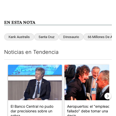
EN ESTA NOTA
Kank Australis
Santa Cruz
Dinosaurio
66 Millones De Añ
Noticias en Tendencia
Este listado muestra los artículos con más comentarios en los últim
Un artículo de tendencia con el título "El Banco Central no pud
Un artículo de tendencia con e
El Banco Central no pudo
Aeropuertos: el "empleado
dar precisiones sobre un
fallado" debe tomar una
sobra...
decis...