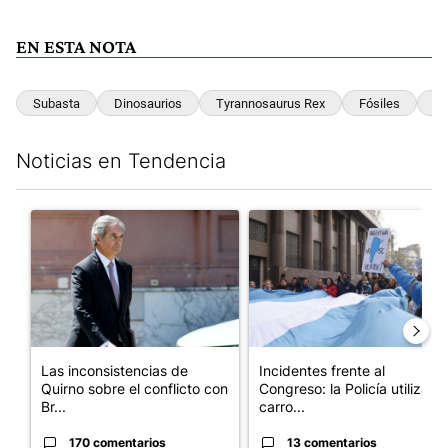
EN ESTA NOTA
Subasta
Dinosaurios
Tyrannosaurus Rex
Fósiles
Pa
Noticias en Tendencia
Este listado muestra los artículos con más comentarios en los últim
Un artículo de tendencia con el título "Las inconsistencias de Q
Un artículo de tendencia con el
Las inconsistencias de
Incidentes frente al
Quirno sobre el conflicto con
Congreso: la Policía utiliza
Br...
carro...
170 comentarios
13 comentarios