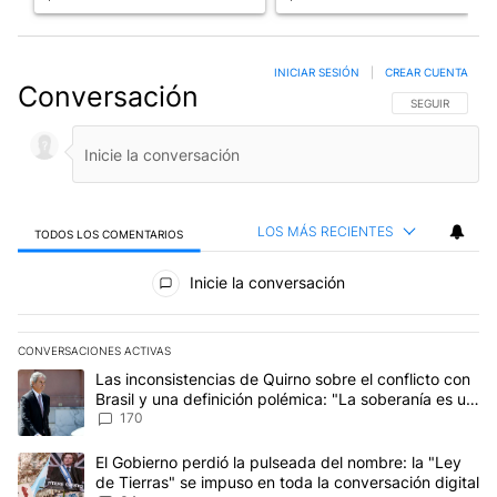
INICIAR SESIÓN
|
CREAR CUENTA
Conversación
SIGA ESTA CO
SEGUIR
LOS MÁS RECIENTES
TODOS LOS COMENTARIOS
Todos los comentarios
Inicie la conversación
CONVERSACIONES ACTIVAS
Este listado muestra los artículos con más comentarios en los últim
Un artículo de tendencia con el título "Las inconsistencias de Qui
Las inconsistencias de Quirno sobre el conflicto con
Brasil y una definición polémica: "La soberanía es un
concepto antiguo"
170
Un artículo de tendencia con el título "El Gobierno perdió la puls
El Gobierno perdió la pulseada del nombre: la "Ley
de Tierras" se impuso en toda la conversación digital