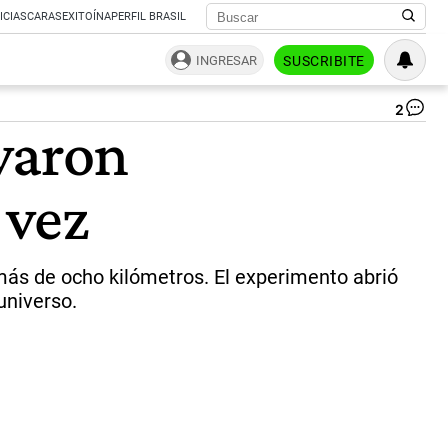
ICIAS
CARAS
EXITOÍNA
PERFIL BRASIL
INGRESAR
SUSCRIBITE
2
Ca
evaron
tr
de
an
 vez
del
CE
|
CE
más de ocho kilómetros. El experimento abrió
universo.