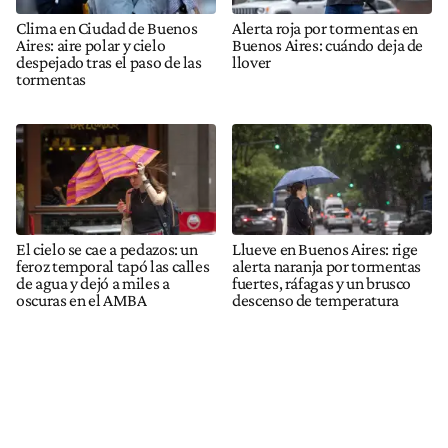
Clima en Ciudad de Buenos
Alerta roja por tormentas en
Aires: aire polar y cielo
Buenos Aires: cuándo deja de
despejado tras el paso de las
llover
tormentas
El cielo se cae a pedazos: un
Llueve en Buenos Aires: rige
feroz temporal tapó las calles
alerta naranja por tormentas
de agua y dejó a miles a
fuertes, ráfagas y un brusco
oscuras en el AMBA
descenso de temperatura