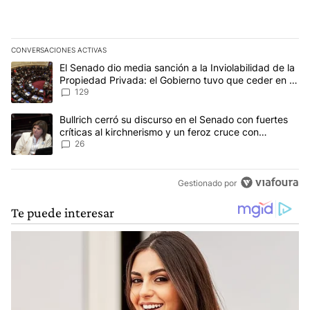
CONVERSACIONES ACTIVAS
Este listado muestra los artículos con más comentarios en los últim
Un artículo de tendencia con el título "El Senado dio media sanci
El Senado dio media sanción a la Inviolabilidad de la
Propiedad Privada: el Gobierno tuvo que ceder en la
Ley del Manejo del Fuego
129
Un artículo de tendencia con el título "Bullrich cerró su discurso e
Bullrich cerró su discurso en el Senado con fuertes
críticas al kirchnerismo y un feroz cruce con
Capitanich al que le gritó “¡cállate!”
26
Gestionado por