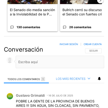
El Senado dio media sanción
Bullrich cerró su discurso en
a la Inviolabilidad de la P...
el Senado con fuertes crí...
130 comentarios
26 comentarios
INICIAR SESIÓN
|
CREAR CUENTA
Conversación
SIGA ESTA CO
SEGUIR
LOS MÁS RECIENTES
TODOS LOS COMENTARIOS
1
Todos los comentarios
Comentario de Gustavo Grimaldi.
Gustavo Grimaldi
16 DE JULIO DE 2025
GG
POBRE LA GENTE DE LA PROVINCIA DE BUENOS
AIRES !!! SIN AGUA, SIN CLOACAS, SIN PAVIMENTO,