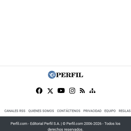
CANALES RSS
QUIENES SOMOS
CONTÁCTENOS
PRIVACIDAD
EQUIPO
REGLAS
Perfil.com - Editorial Perfil S.A.
| © Perfil.com 2006-2026 - Todos los
derechos reservados.