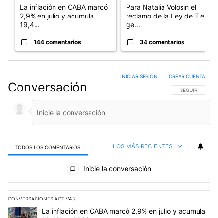
La inflación en CABA marcó
Para Natalia Volosin el
2,9% en julio y acumula
reclamo de la Ley de Tierras
19,4...
ge...
144 comentarios
34 comentarios
INICIAR SESIÓN
|
CREAR CUENTA
Conversación
SIGA ESTA CO
SEGUIR
LOS MÁS RECIENTES
TODOS LOS COMENTARIOS
Todos los comentarios
Inicie la conversación
CONVERSACIONES ACTIVAS
Este listado muestra los artículos con más comentarios en los últim
Un artículo de tendencia con el título "La inflación en CABA mar
La inflación en CABA marcó 2,9% en julio y acumula