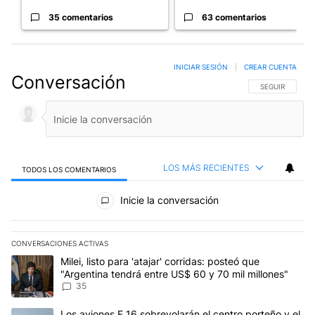
35 comentarios
63 comentarios
INICIAR SESIÓN
|
CREAR CUENTA
Conversación
SIGA ESTA CO
SEGUIR
LOS MÁS RECIENTES
TODOS LOS COMENTARIOS
Todos los comentarios
Inicie la conversación
CONVERSACIONES ACTIVAS
Este listado muestra los artículos con más comentarios en los últim
Un artículo de tendencia con el título "Milei, listo para 'atajar' 
Milei, listo para 'atajar' corridas: posteó que
"Argentina tendrá entre US$ 60 y 70 mil millones"
35
Un artículo de tendencia con el título "Los aviones F 16 sobrevola
Los aviones F 16 sobrevolarán el centro porteño y el