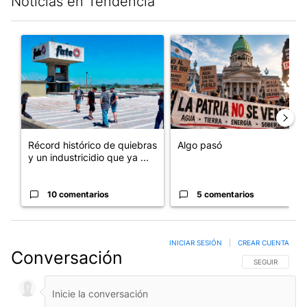
Noticias en Tendencia
Este listado muestra los artículos con más comentarios en los últim
Un artículo de tendencia con el título "Récord histórico de qu
Un artículo de tendencia con e
Récord histórico de quiebras
Algo pasó
y un industricidio que ya ...
10 comentarios
5 comentarios
INICIAR SESIÓN
|
CREAR CUENTA
Conversación
SIGA ESTA CO
SEGUIR