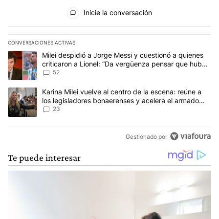
Todos los comentarios
Inicie la conversación
CONVERSACIONES ACTIVAS
Este listado muestra los artículos con más comentarios en los últim
Un artículo de tendencia con el título "Milei despidió a Jorge Mes
Milei despidió a Jorge Messi y cuestionó a quienes
criticaron a Lionel: “Da vergüenza pensar que hubo
anti-Messi”
52
Un artículo de tendencia con el título "Karina Milei vuelve al cen
Karina Milei vuelve al centro de la escena: reúne a
los legisladores bonaerenses y acelera el armado
para 2027
23
Gestionado por