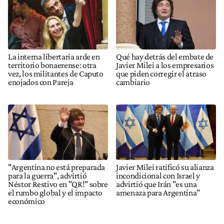
La interna libertaria arde en
Qué hay detrás del embate de
territorio bonaerense: otra
Javier Milei a los empresarios
vez, los militantes de Caputo
que piden corregir el atraso
enojados con Pareja
cambiario
"Argentina no está preparada
Javier Milei ratificó su alianza
para la guerra", advirtió
incondicional con Israel y
Néstor Restivo en "QR!" sobre
advirtió que Irán "es una
el rumbo global y el impacto
amenaza para Argentina"
económico