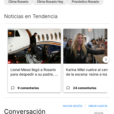
Clima Rosario
Clima Rosario Hoy
Pronóstico Rosario
Noticias en Tendencia
Este listado muestra los artículos con más comentarios en los últim
Un artículo de tendencia con el título "Lionel Messi llegó a Ros
Un artículo de tendencia con e
Lionel Messi llegó a Rosario
Karina Milei vuelve al centro
para despedir a su padre, ...
de la escena: reúne a los...
9 comentarios
24 comentarios
INICIAR SESIÓN
|
CREAR CUENTA
Conversación
SIGA ESTA CO
SEGUIR