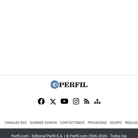
CANALES RSS
QUIENES SOMOS
CONTÁCTENOS
PRIVACIDAD
EQUIPO
REGLAS
Perfil.com - Editorial Perfil S.A.
| © Perfil.com 2006-2026 - Todos los