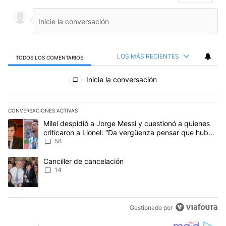
LOS MÁS RECIENTES
TODOS LOS COMENTARIOS
Todos los comentarios
Inicie la conversación
CONVERSACIONES ACTIVAS
Este listado muestra los artículos con más comentarios en los últim
Un artículo de tendencia con el título "Milei despidió a Jorge Mes
Milei despidió a Jorge Messi y cuestionó a quienes
criticaron a Lionel: “Da vergüenza pensar que hubo
anti-Messi”
58
Un artículo de tendencia con el título "Canciller de cancelación" 
Canciller de cancelación
14
Gestionado por