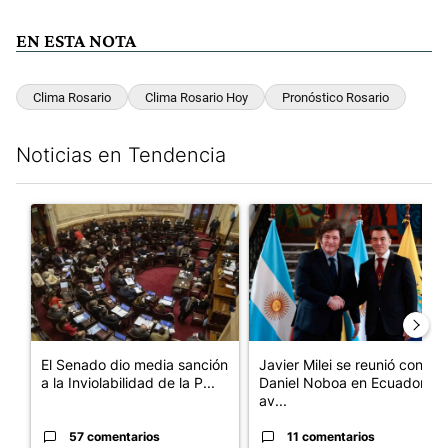
EN ESTA NOTA
Clima Rosario
Clima Rosario Hoy
Pronóstico Rosario
Noticias en Tendencia
Este listado muestra los artículos con más comentarios en los últim
Un artículo de tendencia con el título "El Senado dio media san
Un artículo de tendencia con e
El Senado dio media sanción
Javier Milei se reunió con
a la Inviolabilidad de la P...
Daniel Noboa en Ecuador y
av...
57 comentarios
11 comentarios