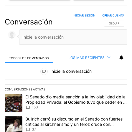
INICIAR SESIÓN
|
CREAR CUENTA
Conversación
SIGA ESTA CO
SEGUIR
LOS MÁS RECIENTES
TODOS LOS COMENTARIOS
Todos los comentarios
Inicie la conversación
CONVERSACIONES ACTIVAS
Este listado muestra los artículos con más comentarios en los últim
Un artículo de tendencia con el título "El Senado dio media sanci
El Senado dio media sanción a la Inviolabilidad de la
Propiedad Privada: el Gobierno tuvo que ceder en la
Ley del Manejo del Fuego
150
Un artículo de tendencia con el título "Bullrich cerró su discurso e
Bullrich cerró su discurso en el Senado con fuertes
críticas al kirchnerismo y un feroz cruce con
Capitanich al que le gritó “¡cállate!”
37