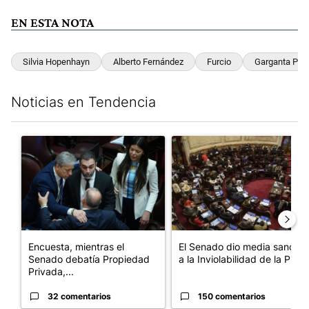
EN ESTA NOTA
Silvia Hopenhayn
Alberto Fernández
Furcio
Garganta Pro
Noticias en Tendencia
Este listado muestra los artículos con más comentarios en los últim
Un artículo de tendencia con el título "Encuesta, mientras el
Un artículo de tendencia con e
Encuesta, mientras el
El Senado dio media sanción
Senado debatía Propiedad
a la Inviolabilidad de la P...
Privada,...
32 comentarios
150 comentarios