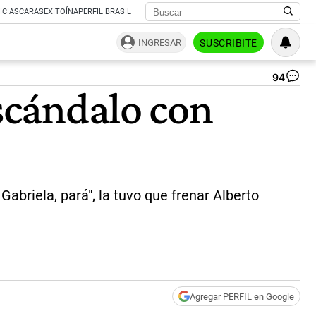
ICIAS
CARAS
EXITOÍNA
PERFIL BRASIL
INGRESAR
SUSCRIBITE
94
Ga
escándalo con
Cer
|
Pa
Te
 Gabriela, pará", la tuvo que frenar Alberto
Agregar PERFIL en Google