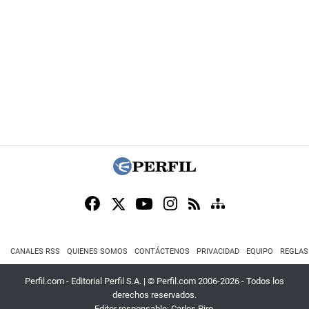
CANALES RSS
QUIENES SOMOS
CONTÁCTENOS
PRIVACIDAD
EQUIPO
REGLAS
Perfil.com - Editorial Perfil S.A.
| © Perfil.com 2006-2026 - Todos los
derechos reservados.
Editor responsable: Carlos Piro.