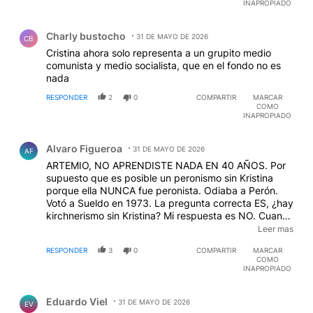
INAPROPIADO
Comentario de Charly bustocho.
Charly bustocho
31 DE MAYO DE 2026
CB
Cristina ahora solo representa a un grupito medio
comunista y medio socialista, que en el fondo no es
nada
RESPONDER
2
0
COMPARTIR
MARCAR
COMO
INAPROPIADO
Comentario de Alvaro Figueroa.
Alvaro Figueroa
31 DE MAYO DE 2026
AF
ARTEMIO, NO APRENDISTE NADA EN 40 AÑOS. Por
supuesto que es posible un peronismo sin Kristina
porque ella NUNCA fue peronista. Odiaba a Perón.
Votó a Sueldo en 1973. La pregunta correcta ES, ¿hay
kirchnerismo sin Kristina? Mi respuesta es NO. Cuando
desaparecen dejan la tierra arrasada. Una verdadera
Leer mas
alegría.
EDITADO
RESPONDER
3
0
COMPARTIR
MARCAR
COMO
INAPROPIADO
Comentario de Eduardo Viel.
Eduardo Viel
31 DE MAYO DE 2026
EV