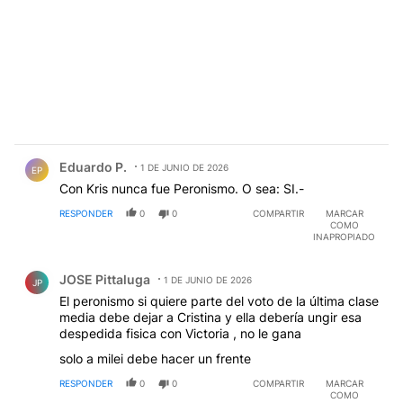
Comentario de Eduardo P..
Eduardo P.
1 DE JUNIO DE 2026
EP
Con Kris nunca fue Peronismo. O sea: SI.-
RESPONDER
0
0
COMPARTIR
MARCAR
COMO
INAPROPIADO
Comentario de JOSE Pittaluga.
JOSE Pittaluga
1 DE JUNIO DE 2026
JP
El peronismo si quiere parte del voto de la última clase
media debe dejar a Cristina y ella debería ungir esa
despedida fisica con Victoria , no le gana
solo a milei debe hacer un frente
RESPONDER
0
0
COMPARTIR
MARCAR
COMO