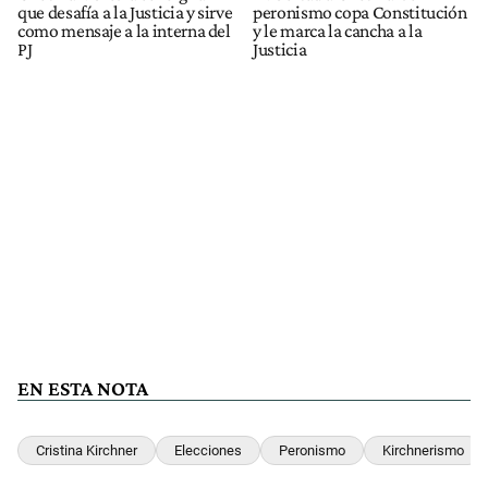
que desafía a la Justicia y sirve
peronismo copa Constitución
como mensaje a la interna del
y le marca la cancha a la
PJ
Justicia
EN ESTA NOTA
Cristina Kirchner
Elecciones
Peronismo
Kirchnerismo