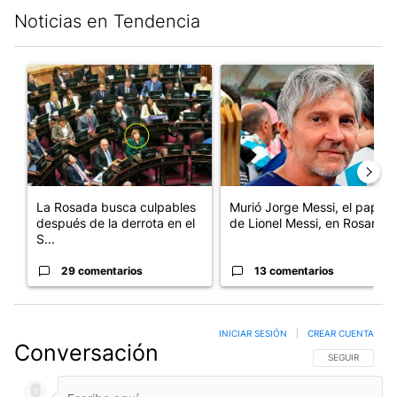
Noticias en Tendencia
Este listado muestra los artículos con más comentarios en los últim
Un artículo de tendencia con el título "La Rosada busca culpabl
Un artículo de tendencia con e
La Rosada busca culpables
Murió Jorge Messi, el papá
después de la derrota en el
de Lionel Messi, en Rosario
S...
29 comentarios
13 comentarios
INICIAR SESIÓN
|
CREAR CUENTA
Conversación
SIGA ESTA CO
SEGUIR