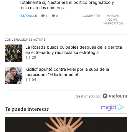
Totalmente si, Nestor era el político pragmático y
tenia claro los números.
RESPONDER
1
0
COMPARTIR
MARCAR
COMO
INAPROPIADO
CONVERSACIONES ACTIVAS
Este listado muestra los artículos con más comentarios en los últim
Un artículo de tendencia con el título "La Rosada busca culpables
La Rosada busca culpables después de la derrota
en el Senado y recalcula su estrategia
29
Un artículo de tendencia con el título "Kicillof apuntó contra Milei 
Kicillof apuntó contra Milei por la suba de la
morosidad: “El lío lo armó él”
54
Gestionado por