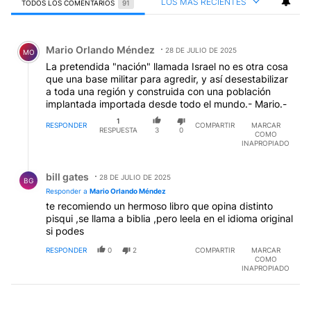
LOS MÁS RECIENTES
TODOS LOS COMENTARIOS
91
Todos los comentarios
Comentario de Mario Orlando Méndez.
Mario Orlando Méndez
28 DE JULIO DE 2025
MO
La pretendida "nación" llamada Israel no es otra cosa
que una base militar para agredir, y así desestabilizar
a toda una región y construida con una población
implantada importada desde todo el mundo.- Mario.-
1
RESPONDER
COMPARTIR
MARCAR
RESPUESTA
3
0
COMO
INAPROPIADO
Respuesta de bill gates.
bill gates
28 DE JULIO DE 2025
BG
Responder a
Mario Orlando Méndez
te recomiendo un hermoso libro que opina distinto
pisqui ,se llama a biblia ,pero leela en el idioma original
si podes
RESPONDER
0
2
COMPARTIR
MARCAR
COMO
INAPROPIADO