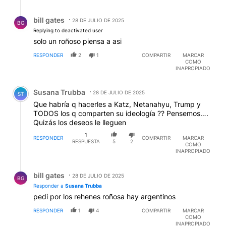
Respuesta de bill gates.
bill gates
28 DE JULIO DE 2025
BG
Replying to deactivated user
solo un roñoso piensa a asi
RESPONDER
2
1
COMPARTIR
MARCAR
COMO
INAPROPIADO
Comentario de Susana Trubba.
Susana Trubba
28 DE JULIO DE 2025
ST
Que habría q hacerles a Katz, Netanahyu, Trump y
TODOS los q comparten su ideología ?? Pensemos….
Quizás los deseos le lleguen
1
RESPONDER
COMPARTIR
MARCAR
RESPUESTA
5
2
COMO
INAPROPIADO
Respuesta de bill gates.
bill gates
28 DE JULIO DE 2025
BG
Responder a
Susana Trubba
pedi por los rehenes roñosa hay argentinos
RESPONDER
1
4
COMPARTIR
MARCAR
COMO
INAPROPIADO