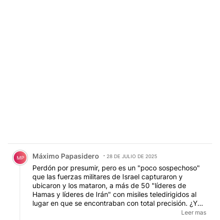
Comentario de Máximo Papasidero.
Máximo Papasidero
28 DE JULIO DE 2025
MP
Perdón por presumir, pero es un "poco sospechoso"
que las fuerzas militares de Israel capturaron y
ubicaron y los mataron, a más de 50 "líderes de
Hamas y líderes de Irán" con misiles teledirigidos al
lugar en que se encontraban con total precisión. ¿Y
como puede entenderse que todavía no pudieron
Leer mas