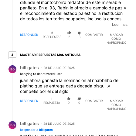
difunde el montochorro redactor de este miserable
panfleto. En el 93, Rabin le ofrecio a cambio de paz y
el reconocimiento del estado palestino la restitucion
de todos los territorios ocupados, incluso la concesion
de Jerusalem para que alli los arabes establecieran la
Leer mas
capital de ese estado aunque el la particion original a
6
Jerusalem se le reconocia un estatus internacional. A
RESPONDER
COMPARTIR
MARCAR
RESPUESTAS
2
3
COMO
cambio de que? A cambio de paz. Los palestinos
INAPROPIADO
como siempre se negaron a la paz. Los palestinos no
quieren paz, lo que quieren es que Israel
4 respuestas más antiguas
MOSTRAR RESPUESTAS MÁS ANTIGUAS
4
desaparezca, bueno, me parece bien que antes de
que eso ocurra, desaparezcan ellos.
Respuesta de bill gates.
EDITADO
bill gates
28 DE JULIO DE 2025
BG
Replying to deactivated user
juan ahora ganaste la nominacion al nnabbhho de
platino que se entrega cada decada pisqui ,y
competis por el del siglo
1
RESPONDER
COMPARTIR
MARCAR
RESPUESTA
0
0
COMO
INAPROPIADO
Respuesta de bill gates.
bill gates
28 DE JULIO DE 2025
BG
Responder a
bill gates