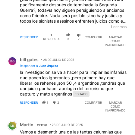
pacificamente después de terminada la Segunda
Guerra?, todavía hoy siguen persiguiendo a ancianos
como Priebke. Nada será posible si no hay justicia y
todos los sionistas asesinos enfrenten juicios como el
de Nuremberg, terminen en la cárcel y se haga una
Leer mas
investigación sobre todo lo que pasó en Gaza. El
1
ejercito genocida sea desmantelado e Israel entregue
RESPONDER
COMPARTIR
MARCAR
RESPUESTA
3
2
COMO
su armamento nuclear y una fuerza internacional
INAPROPIADO
ocupe toda la Palestina ocupada, incluida Tel Aviv,
regresen los millones de desplazados y se realice un
Respuesta de bill gates.
referendum como ocurrió en la Sudáfrica del post
bill gates
28 DE JULIO DE 2025
BG
apartheid.
Responder a
Juan Urquiza
la investigacion se va a hacer para limpiar las infamias
que ponen los ignorantes ,pero primero hay que
liberar los rehenes ,son 50 ,4 argentinos ,tendras que
dar juicio por hacer apologia del terrorismo que
capturo y mato argentinos
EDITADO
RESPONDER
1
2
COMPARTIR
MARCAR
COMO
INAPROPIADO
Comentario de Martin Lerma.
Martin Lerma
28 DE JULIO DE 2025
ML
Vamos a desmentir una de las tantas calumnias que