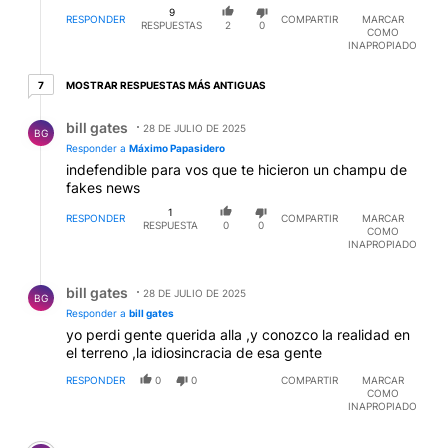
ubicar a un grupo de "colifas" de Hamas que tiene a
9
los rehenes hebreos? Es raro no? Mientras sigan los
RESPONDER
COMPARTIR
MARCAR
RESPUESTAS
2
0
COMO
rehenes seguimos con la guerra invasora...no? Digo
INAPROPIADO
perdón por presumir
7 respuestas más antiguas
MOSTRAR RESPUESTAS MÁS ANTIGUAS
7
Respuesta de bill gates.
bill gates
28 DE JULIO DE 2025
BG
Responder a
Máximo Papasidero
indefendible para vos que te hicieron un champu de
fakes news
1
RESPONDER
COMPARTIR
MARCAR
RESPUESTA
0
0
COMO
INAPROPIADO
Respuesta de bill gates.
bill gates
28 DE JULIO DE 2025
BG
Responder a
bill gates
yo perdi gente querida alla ,y conozco la realidad en
el terreno ,la idiosincracia de esa gente
RESPONDER
0
0
COMPARTIR
MARCAR
COMO
INAPROPIADO
Comentario de JOSE BIRCHER AMBEG.