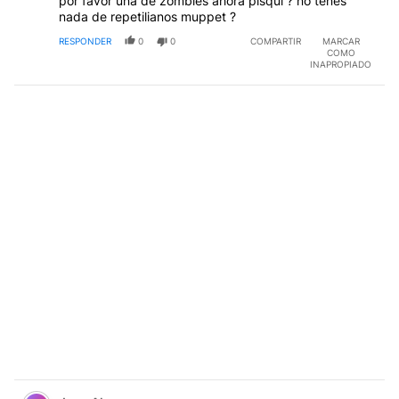
por favor una de zombies ahora pisqui ? no tenes
nada de repetilianos muppet ?
RESPONDER
0
0
COMPARTIR
MARCAR
COMO
INAPROPIADO
Comentario de Jose Ahmar.