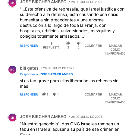
JOSE BIRCHER AMBEG
28 DE JULIO DE 2025
JB
"...Esta ofensiva de represalia, que Israel justifica con
su derecho a la defensa, está causando una crisis
humanitaria sin precedentes y una enorme
destrucción a lo largo de toda la Franja, con
hospitales, edificios, universidades, mezquitas y
colegios totalmente arrasados...."
1
RESPONDER
COMPARTIR
MARCAR
RESPUESTA
3
2
COMO
INAPROPIADO
Respuesta de bill gates.
bill gates
28 DE JULIO DE 2025
BG
Responder a
JOSE BIRCHER AMBEG
si es tan grave para ellos liberarian los rehenes sin
mas
RESPONDER
1
1
COMPARTIR
MARCAR
COMO
INAPROPIADO
Comentario de JOSE BIRCHER AMBEG.
JOSE BIRCHER AMBEG
28 DE JULIO DE 2025
JB
"Nuestro genocidio", dos ONG israelíes rompen un
tabú en Israel al acusar a su país de ese crimen en
Gaza