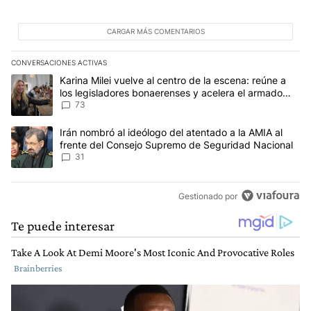
CARGAR MÁS COMENTARIOS
CONVERSACIONES ACTIVAS
Este listado muestra los artículos con más comentarios en los últim
Un artículo de tendencia con el título "Karina Milei vuelve al cen
Karina Milei vuelve al centro de la escena: reúne a
los legisladores bonaerenses y acelera el armado
para 2027
73
Un artículo de tendencia con el título "Irán nombró al ideólogo d
Irán nombró al ideólogo del atentado a la AMIA al
frente del Consejo Supremo de Seguridad Nacional
31
Gestionado por