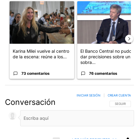
Un artículo de tendencia con el título "Karina Milei vuelve al c
Un artículo de tendencia con e
Karina Milei vuelve al centro
El Banco Central no pudo
de la escena: reúne a los...
dar precisiones sobre un
sobra...
73 comentarios
76 comentarios
INICIAR SESIÓN
|
CREAR CUENTA
Conversación
SIGA ESTA CO
SEGUIR