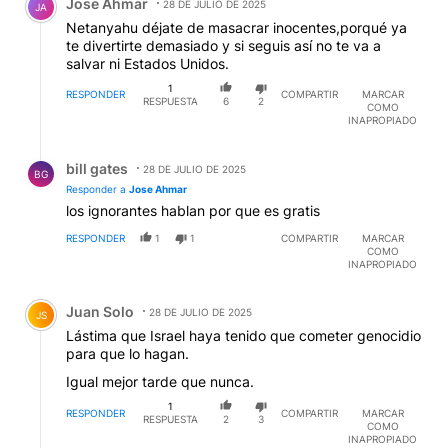
Jose Ahmar
28 DE JULIO DE 2025
JA
Netanyahu déjate de masacrar inocentes,porqué ya
te divertirte demasiado y si seguis así no te va a
salvar ni Estados Unidos.
1
RESPONDER
COMPARTIR
MARCAR
RESPUESTA
6
2
COMO
INAPROPIADO
Respuesta de bill gates.
bill gates
28 DE JULIO DE 2025
BG
Responder a
Jose Ahmar
los ignorantes hablan por que es gratis
RESPONDER
1
1
COMPARTIR
MARCAR
COMO
INAPROPIADO
Comentario de Juan Solo.
Juan Solo
28 DE JULIO DE 2025
JS
Lástima que Israel haya tenido que cometer genocidio
para que lo hagan.
Igual mejor tarde que nunca.
1
RESPONDER
COMPARTIR
MARCAR
RESPUESTA
2
3
COMO
INAPROPIADO