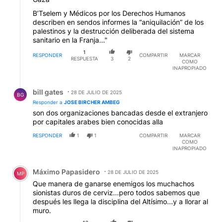
B’Tselem y Médicos por los Derechos Humanos
describen en sendos informes la “aniquilación” de los
palestinos y la destrucción deliberada del sistema
sanitario en la Franja..."
1
RESPONDER
COMPARTIR
MARCAR
RESPUESTA
3
2
COMO
INAPROPIADO
Respuesta de bill gates.
bill gates
28 DE JULIO DE 2025
BG
Responder a
JOSE BIRCHER AMBEG
son dos organizaciones bancadas desde el extranjero
por capitales arabes bien conocidas alla
RESPONDER
1
1
COMPARTIR
MARCAR
COMO
INAPROPIADO
Comentario de Máximo Papasidero.
Máximo Papasidero
28 DE JULIO DE 2025
MP
Que manera de ganarse enemigos los muchachos
sionistas duros de cerviz...pero todos sabemos que
después les llega la disciplina del Altísimo...y a llorar al
muro.