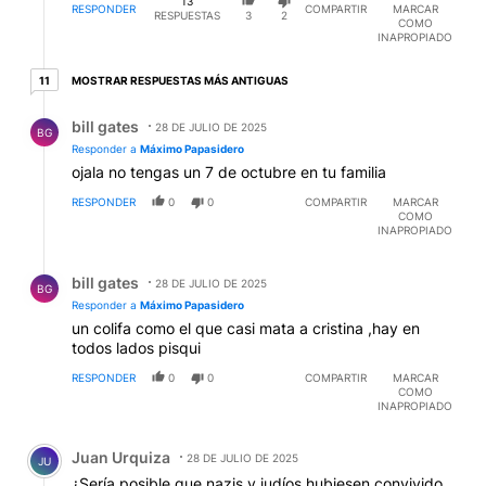
13
RESPONDER
COMPARTIR
MARCAR
RESPUESTAS
3
2
COMO
INAPROPIADO
11 respuestas más antiguas
MOSTRAR RESPUESTAS MÁS ANTIGUAS
11
Respuesta de bill gates.
bill gates
28 DE JULIO DE 2025
BG
Responder a
Máximo Papasidero
ojala no tengas un 7 de octubre en tu familia
RESPONDER
0
0
COMPARTIR
MARCAR
COMO
INAPROPIADO
Respuesta de bill gates.
bill gates
28 DE JULIO DE 2025
BG
Responder a
Máximo Papasidero
un colifa como el que casi mata a cristina ,hay en
todos lados pisqui
RESPONDER
0
0
COMPARTIR
MARCAR
COMO
INAPROPIADO
Comentario de Juan Urquiza.
Juan Urquiza
28 DE JULIO DE 2025
JU
¿Sería posible que nazis y judíos hubiesen convivido