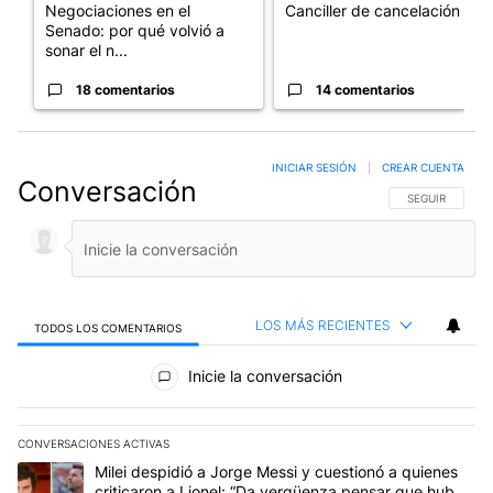
Negociaciones en el
Canciller de cancelación
Senado: por qué volvió a
sonar el n...
18 comentarios
14 comentarios
INICIAR SESIÓN
|
CREAR CUENTA
Conversación
SIGA ESTA CO
SEGUIR
LOS MÁS RECIENTES
TODOS LOS COMENTARIOS
Todos los comentarios
Inicie la conversación
CONVERSACIONES ACTIVAS
Este listado muestra los artículos con más comentarios en los últim
Un artículo de tendencia con el título "Milei despidió a Jorge Mes
Milei despidió a Jorge Messi y cuestionó a quienes
criticaron a Lionel: “Da vergüenza pensar que hubo