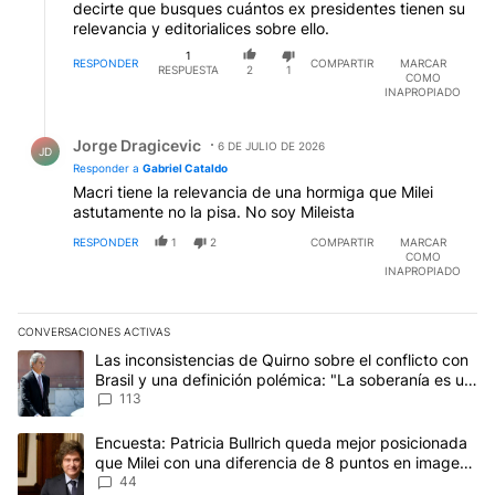
decirte que busques cuántos ex presidentes tienen su
relevancia y editorialices sobre ello.
1
RESPONDER
COMPARTIR
MARCAR
RESPUESTA
2
1
COMO
INAPROPIADO
Respuesta de Jorge Dragicevic.
Jorge Dragicevic
6 DE JULIO DE 2026
JD
Responder a
Gabriel Cataldo
Macri tiene la relevancia de una hormiga que Milei
astutamente no la pisa. No soy Mileista
RESPONDER
1
2
COMPARTIR
MARCAR
COMO
INAPROPIADO
CONVERSACIONES ACTIVAS
Este listado muestra los artículos con más comentarios en los últim
Un artículo de tendencia con el título "Las inconsistencias de Qui
Las inconsistencias de Quirno sobre el conflicto con
Brasil y una definición polémica: "La soberanía es un
concepto antiguo"
113
Un artículo de tendencia con el título "Encuesta: Patricia Bullri
Encuesta: Patricia Bullrich queda mejor posicionada
que Milei con una diferencia de 8 puntos en imagen
negativa
44