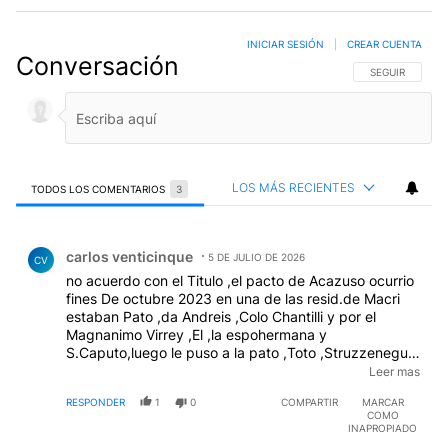
INICIAR SESIÓN
|
CREAR CUENTA
Conversación
SIGA ESTA CO
SEGUIR
LOS MÁS RECIENTES
TODOS LOS COMENTARIOS
3
Todos los comentarios
Comentario de carlos venticinque.
carlos venticinque
5 DE JULIO DE 2026
CV
no acuerdo con el Titulo ,el pacto de Acazuso ocurrio
fines De octubre 2023 en una de las resid.de Macri
estaban Pato ,da Andreis ,Colo Chantilli y por el
Magnanimo Virrey ,El ,la espohermana y
S.Caputo,luego le puso a la pato ,Toto ,Struzzeneguer
,Baucili ,y no le pudo poner mas ,porque el panelista
Leer mas
"pirucho" tiene sus socios ,pero el que maneja y
RESPONDER
1
0
COMPARTIR
MARCAR
proteje (inodoro Pis ) es El Calabres.
COMO
INAPROPIADO