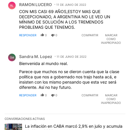
Comentario de RAMON LUCERO.
RAMON LUCERO
11 DE JUNIO DE 2022
RL
CON MIS CASI 69 AÑOS,ESTOY MAS QUE
DECEPCIONADO, A ARGENTINA NO LE VEO UN
MÍNIMO DE SOLUCIÓN A LOS TREMENDOS
PROBLEMAS QUE TENEMOS.
RESPONDER
0
0
COMPARTIR
MARCAR
COMO
INAPROPIADO
Comentario de Sandra M. Lopez.
Sandra M. Lopez
11 DE JUNIO DE 2022
SM
Bienvenida al mundo real.
Parece que muchos no se dieron cuenta que la clase
política que nos a gobernado nos trajo hasta acá, e
insisten con los mismo pensando que esta vez será
diferente. Así no hay futuro.
RESPONDER
0
0
COMPARTIR
MARCAR
COMO
INAPROPIADO
CONVERSACIONES ACTIVAS
Este listado muestra los artículos con más comentarios en los últim
Un artículo de tendencia con el título "La inflación en CABA marc
La inflación en CABA marcó 2,9% en julio y acumula