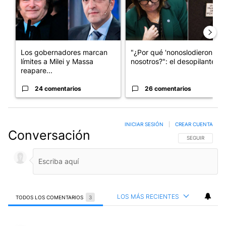
Los gobernadores marcan
"¿Por qué 'nonoslodieron' a
límites a Milei y Massa
nosotros?": el desopilante ...
reapare...
24 comentarios
26 comentarios
INICIAR SESIÓN
|
CREAR CUENTA
Conversación
SIGA ESTA CO
SEGUIR
LOS MÁS RECIENTES
TODOS LOS COMENTARIOS
3
Todos los comentarios
Comentario de Raúl Alonso.