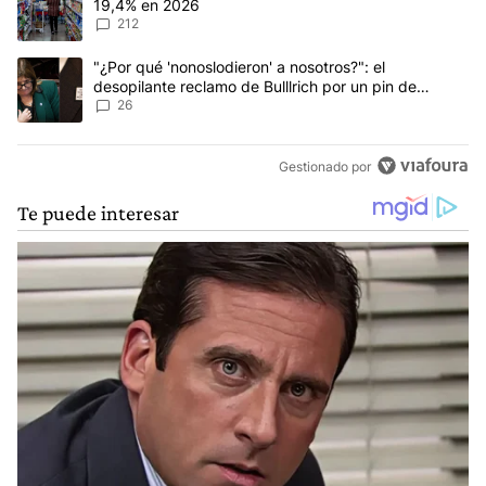
19,4% en 2026
212
Un artículo de tendencia con el título ""¿Por qué 'nonoslodieron' a
"¿Por qué 'nonoslodieron' a nosotros?": el
desopilante reclamo de Bulllrich por un pin de
Malvinas
26
Gestionado por