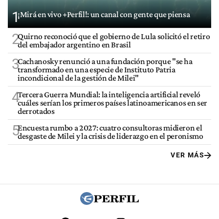
1
¡Mirá en vivo +Perfil!: un canal con gente que piensa
2
Quirno reconoció que el gobierno de Lula solicitó el retiro
del embajador argentino en Brasil
3
Cachanosky renunció a una fundación porque "se ha
transformado en una especie de Instituto Patria
incondicional de la gestión de Milei"
4
Tercera Guerra Mundial: la inteligencia artificial reveló
cuáles serían los primeros países latinoamericanos en ser
derrotados
5
Encuesta rumbo a 2027: cuatro consultoras midieron el
desgaste de Milei y la crisis de liderazgo en el peronismo
VER MÁS