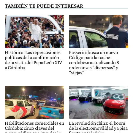
TAMBIÉN TE PUEDE INTERESAR
Histórico: Las repercusiones
Passerini busca un nuevo
políticas de la confirmación
Código para la noche
de la visita del Papa León XIV
cordobesa actualizando 8
a Córdoba
ordenanzas "dispersas" y
"viejas"
Habilitaciones comerciales en
La revolución china: el boom
Córdoba: cinco claves del
de la electromovilidad ya pisa
nuevo código que impulsa la
fuerte en Córdoba