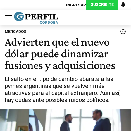
SUSCRIBITE
INGRESAR
Política
Economía
Judiciales
Sociedad
Cultura
Espectáculos
Deportes
Protagonistas
MERCADOS
Advierten que el nuevo
dólar puede dinamizar
fusiones y adquisiciones
El salto en el tipo de cambio abarata a las
pymes argentinas que se vuelven más
atractivas para el capital extranjero. Aún así,
hay dudas ante posibles ruidos políticos.