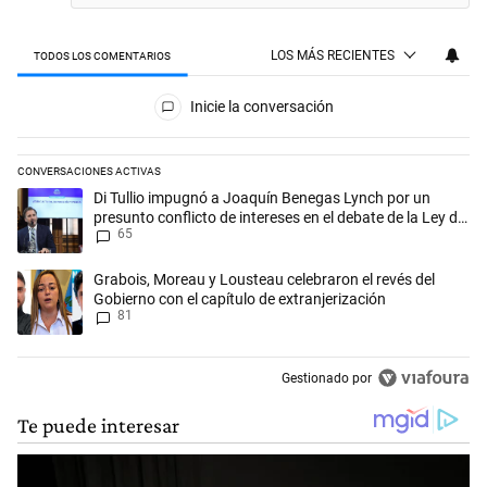
LOS MÁS RECIENTES
TODOS LOS COMENTARIOS
Todos los comentarios
Inicie la conversación
CONVERSACIONES ACTIVAS
Este listado muestra los artículos con más comentarios en los últimos 
Un artículo de tendencia con el título "Di Tullio impugnó a Joaquín Be
Di Tullio impugnó a Joaquín Benegas Lynch por un
presunto conflicto de intereses en el debate de la Ley de
65
Tierras
Un artículo de tendencia con el título "Grabois, Moreau y Lousteau cele
Grabois, Moreau y Lousteau celebraron el revés del
Gobierno con el capítulo de extranjerización
81
Gestionado por