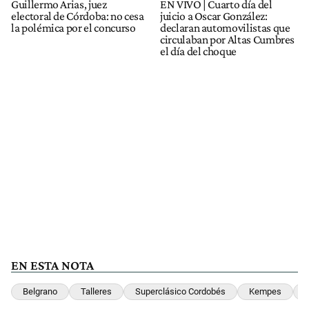
Guillermo Arias, juez
EN VIVO | Cuarto día del
electoral de Córdoba: no cesa
juicio a Oscar González:
la polémica por el concurso
declaran automovilistas que
circulaban por Altas Cumbres
el día del choque
EN ESTA NOTA
Belgrano
Talleres
Superclásico Cordobés
Kempes
F