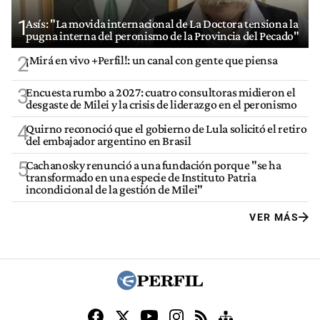
1
Asís: "La movida internacional de La Doctora tensiona la
pugna interna del peronismo de la Provincia del Pecado"
2
¡Mirá en vivo +Perfil!: un canal con gente que piensa
3
Encuesta rumbo a 2027: cuatro consultoras midieron el
desgaste de Milei y la crisis de liderazgo en el peronismo
4
Quirno reconoció que el gobierno de Lula solicitó el retiro
del embajador argentino en Brasil
5
Cachanosky renunció a una fundación porque "se ha
transformado en una especie de Instituto Patria
incondicional de la gestión de Milei"
VER MÁS