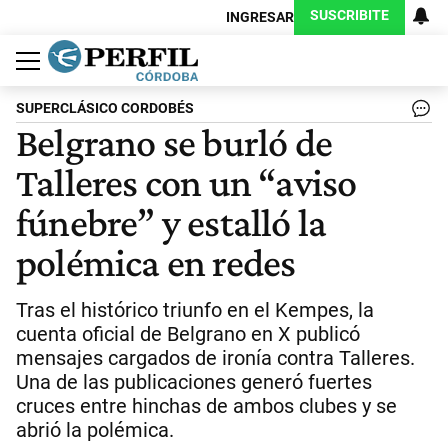
SUSCRIBITE
INGRESAR
Política
Economía
Judiciales
Sociedad
Cultura
Espectáculos
Deportes
Protagonistas
SUPERCLÁSICO CORDOBÉS
Belgrano se burló de
Talleres con un “aviso
fúnebre” y estalló la
polémica en redes
Tras el histórico triunfo en el Kempes, la
cuenta oficial de Belgrano en X publicó
mensajes cargados de ironía contra Talleres.
Una de las publicaciones generó fuertes
cruces entre hinchas de ambos clubes y se
abrió la polémica.