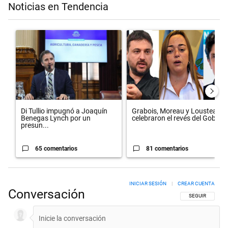
Noticias en Tendencia
Este listado muestra los artículos con más comentarios en los últimos 
Un artículo de tendencia con el título "Di Tullio impugnó a Joaquín 
Un artículo de tendencia con el 
Di Tullio impugnó a Joaquín
Grabois, Moreau y Lousteau
Benegas Lynch por un
celebraron el revés del Gobi...
presun...
65 comentarios
81 comentarios
INICIAR SESIÓN
|
CREAR CUENTA
Conversación
SIGA ESTA CON
SEGUIR