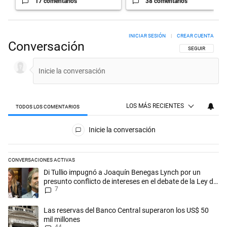
17 comentarios
38 comentarios
INICIAR SESIÓN
|
CREAR CUENTA
Conversación
SIGA ESTA CON
SEGUIR
LOS MÁS RECIENTES
TODOS LOS COMENTARIOS
Todos los comentarios
Inicie la conversación
CONVERSACIONES ACTIVAS
Este listado muestra los artículos con más comentarios en los últimos 
Un artículo de tendencia con el título "Di Tullio impugnó a Joaquín Ben
Di Tullio impugnó a Joaquín Benegas Lynch por un
presunto conflicto de intereses en el debate de la Ley de
7
Tierras
Un artículo de tendencia con el título "Las reservas del Banco Central
Las reservas del Banco Central superaron los US$ 50
mil millones