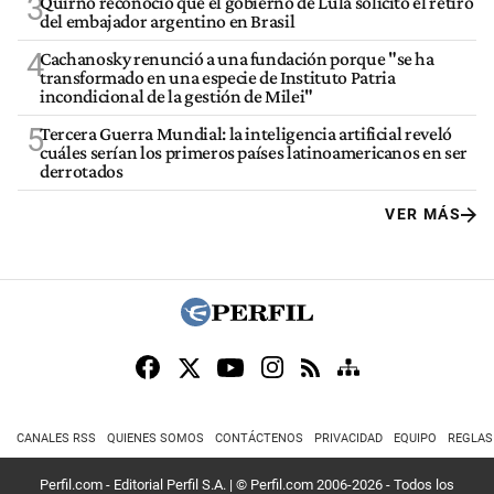
3
Quirno reconoció que el gobierno de Lula solicitó el retiro
del embajador argentino en Brasil
4
Cachanosky renunció a una fundación porque "se ha
transformado en una especie de Instituto Patria
incondicional de la gestión de Milei"
5
Tercera Guerra Mundial: la inteligencia artificial reveló
cuáles serían los primeros países latinoamericanos en ser
derrotados
VER MÁS
CANALES RSS
QUIENES SOMOS
CONTÁCTENOS
PRIVACIDAD
EQUIPO
REGLAS
Perfil.com - Editorial Perfil S.A.
| © Perfil.com 2006-2026 - Todos los