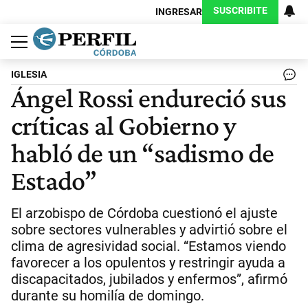
SUSCRIBITE
INGRESAR
Política
Economía
Judiciales
Sociedad
Cultura
Espectáculos
Deportes
Protagonistas
IGLESIA
Ángel Rossi endureció sus
críticas al Gobierno y
habló de un “sadismo de
Estado”
El arzobispo de Córdoba cuestionó el ajuste
sobre sectores vulnerables y advirtió sobre el
clima de agresividad social. “Estamos viendo
favorecer a los opulentos y restringir ayuda a
discapacitados, jubilados y enfermos”, afirmó
durante su homilía de domingo.