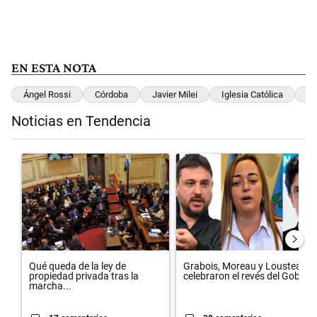
EN ESTA NOTA
Ángel Rossi
Córdoba
Javier Milei
Iglesia Católica
Sa
Noticias en Tendencia
Este listado muestra los artículos con más comentarios en los últimos 
Un artículo de tendencia con el título "Qué queda de la ley de propie
Un artículo de tendencia con el 
Qué queda de la ley de
Grabois, Moreau y Lousteau
propiedad privada tras la
celebraron el revés del Gobi...
marcha...