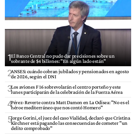
1
El Banco Central no pudo dar precisiones sobre un
sobrante de $4 billones: "En algún lado están"
2
ANSES: cuándo cobran jubilados y pensionados en agosto
de 2026, según el DNI
3
Los aviones F 16 sobrevolarán el centro porteño y este
lunes participarán de la celebración de la Fuerza Aérea
4
Pérez-Reverte contra Matt Damon en La Odisea: "No es el
héroe mediterráneo que nos contó Homero"
5
Jorge Gorini, el juez del caso Vialidad, declaró que Cristina
Kirchner está pagando las consecuencias de cometer "un
delito comprobado"