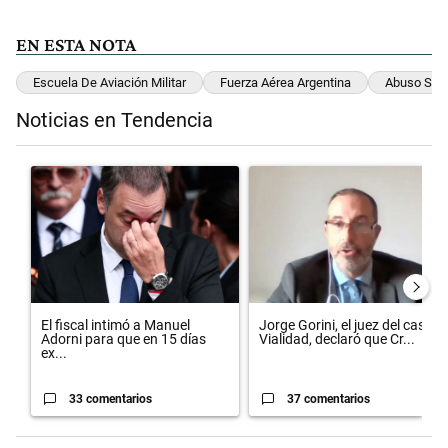
EN ESTA NOTA
Escuela De Aviación Militar
Fuerza Aérea Argentina
Abuso Sex
Noticias en Tendencia
Este listado muestra los artículos con más comentarios en los últimos 
Un artículo de tendencia con el título "El fiscal intimó a Manuel Ad
Un artículo de tendencia con el 
El fiscal intimó a Manuel
Jorge Gorini, el juez del caso
Adorni para que en 15 días
Vialidad, declaró que Cr...
ex...
33 comentarios
37 comentarios