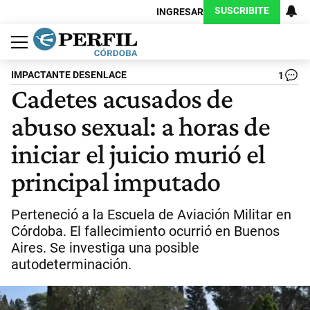
SUSCRIBITE
INGRESAR
Política
Economía
Judiciales
Sociedad
Cultura
Espectáculos
Deportes
Protagonistas
IMPACTANTE DESENLACE
1
Cadetes acusados de
abuso sexual: a horas de
iniciar el juicio murió el
principal imputado
Perteneció a la Escuela de Aviación Militar en
Córdoba. El fallecimiento ocurrió en Buenos
Aires. Se investiga una posible
autodeterminación.