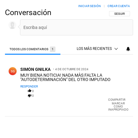
INICIAR SESIÓN
|
CREAR CUENTA
Conversación
SIGA ESTA CON
SEGUIR
LOS MÁS RECIENTES
TODOS LOS COMENTARIOS
1
Todos los comentarios
Comentario de SIMÓN GNILKA.
SIMÓN GNILKA
4 DE OCTUBRE DE 2024
SG
MUY BIENA NOTICIA! NADA MÀS FALTA LA
"AUTODETERMINACIÓN" DEL OTRO IMPUTADO
RESPONDER
0
0
COMPARTIR
MARCAR
COMO
INAPROPIADO