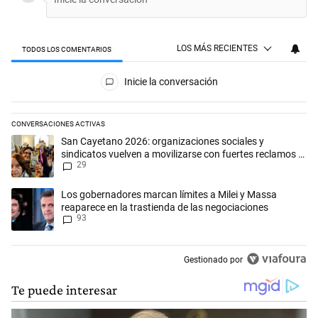
LOS MÁS RECIENTES
TODOS LOS COMENTARIOS
Todos los comentarios
Inicie la conversación
CONVERSACIONES ACTIVAS
Este listado muestra los artículos con más comentarios en los últimos 
Un artículo de tendencia con el título "San Cayetano 2026: organizaci
San Cayetano 2026: organizaciones sociales y
sindicatos vuelven a movilizarse con fuertes reclamos al
29
Gobierno
Un artículo de tendencia con el título "Los gobernadores marcan límit
Los gobernadores marcan límites a Milei y Massa
reaparece en la trastienda de las negociaciones
93
Gestionado por