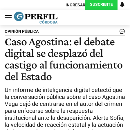
SUSCRIBITE
INGRESAR
Política
Economía
Judiciales
Sociedad
Cultura
Espectáculos
Deportes
Protagonistas
OPINIÓN PÚBLICA
Caso Agostina: el debate
digital se desplazó del
castigo al funcionamiento
del Estado
Un informe de inteligencia digital detectó que
la conversación pública sobre el caso Agostina
Vega dejó de centrarse en el autor del crimen
para enfocarse sobre la respuesta
institucional ante la desaparición. Alerta Sofía,
la velocidad de reacción estatal y la actuación