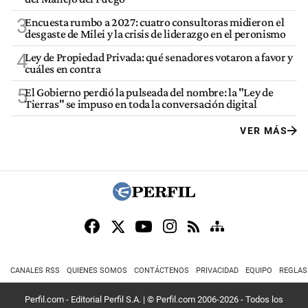
3
Encuesta rumbo a 2027: cuatro consultoras midieron el
desgaste de Milei y la crisis de liderazgo en el peronismo
4
Ley de Propiedad Privada: qué senadores votaron a favor y
cuáles en contra
5
El Gobierno perdió la pulseada del nombre: la "Ley de
Tierras" se impuso en toda la conversación digital
VER MÁS
CANALES RSS
QUIENES SOMOS
CONTÁCTENOS
PRIVACIDAD
EQUIPO
REGLAS
Perfil.com - Editorial Perfil S.A.
| © Perfil.com 2006-2026 - Todos los