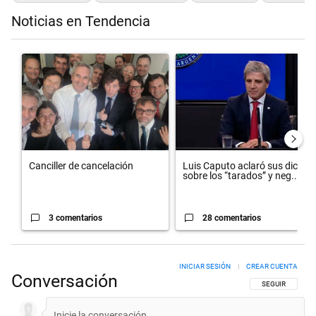
Noticias en Tendencia
Este listado muestra los artículos con más comentarios en los últimos 
Un artículo de tendencia con el título "Canciller de cancelación" con
Un artículo de tendencia con el 
Canciller de cancelación
Luis Caputo aclaró sus dichos
sobre los “tarados” y neg...
3 comentarios
28 comentarios
INICIAR SESIÓN
|
CREAR CUENTA
Conversación
SIGA ESTA CON
SEGUIR