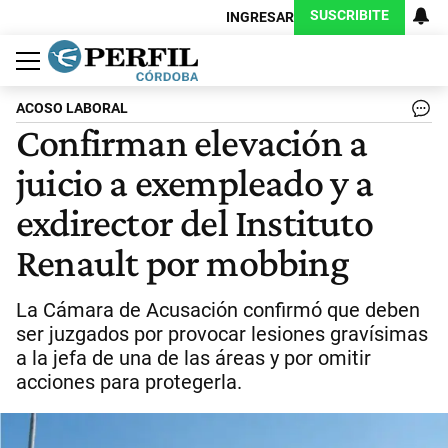
SUSCRIBITE
INGRESAR
Política
Economía
Judiciales
Sociedad
Cultura
Espectáculos
Deportes
Protagonistas
ACOSO LABORAL
Confirman elevación a
juicio a exempleado y a
exdirector del Instituto
Renault por mobbing
La Cámara de Acusación confirmó que deben
ser juzgados por provocar lesiones gravísimas
a la jefa de una de las áreas y por omitir
acciones para protegerla.