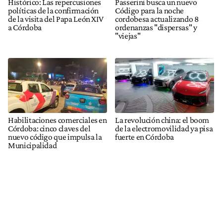
Histórico: Las repercusiones
Passerini busca un nuevo
políticas de la confirmación
Código para la noche
de la visita del Papa León XIV
cordobesa actualizando 8
a Córdoba
ordenanzas "dispersas" y
"viejas"
Habilitaciones comerciales en
La revolución china: el boom
Córdoba: cinco claves del
de la electromovilidad ya pisa
nuevo código que impulsa la
fuerte en Córdoba
Municipalidad