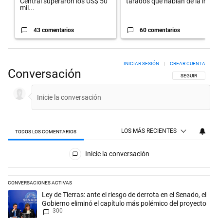
Central superaron los US$ 50
tarados que hablan de la in...
mil...
43 comentarios
60 comentarios
INICIAR SESIÓN
|
CREAR CUENTA
Conversación
SIGA ESTA CON
SEGUIR
LOS MÁS RECIENTES
TODOS LOS COMENTARIOS
Todos los comentarios
Inicie la conversación
CONVERSACIONES ACTIVAS
Este listado muestra los artículos con más comentarios en los últimos 
Un artículo de tendencia con el título "Ley de Tierras: ante el riesgo d
Ley de Tierras: ante el riesgo de derrota en el Senado, el
Gobierno eliminó el capítulo más polémico del proyecto
300