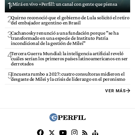
1
¡Mirá en vivo +Perfil!: un canal con gente que piensa
2
Quirno reconoció que el gobierno de Lula solicitó el retiro
del embajador argentino en Brasil
3
Cachanosky renunció a una fundación porque "se ha
transformado en una especie de Instituto Patria
incondicional de la gestión de Milei"
4
Tercera Guerra Mundial: la inteligencia artificial reveló
cuáles serían los primeros países latinoamericanos en ser
derrotados
5
Encuesta rumbo a 2027: cuatro consultoras midieron el
desgaste de Milei y la crisis de liderazgo en el peronismo
VER MÁS