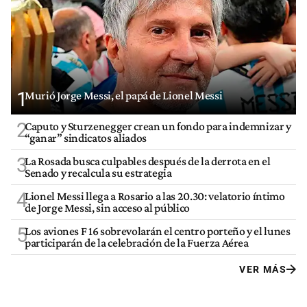
1
Murió Jorge Messi, el papá de Lionel Messi
2
Caputo y Sturzenegger crean un fondo para indemnizar y
“ganar” sindicatos aliados
3
La Rosada busca culpables después de la derrota en el
Senado y recalcula su estrategia
4
Lionel Messi llega a Rosario a las 20.30: velatorio íntimo
de Jorge Messi, sin acceso al público
5
Los aviones F 16 sobrevolarán el centro porteño y el lunes
participarán de la celebración de la Fuerza Aérea
VER MÁS