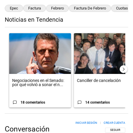
Epec
Factura
Febrero
Factura De Febrero
Cuotas
Noticias en Tendencia
Este listado muestra los artículos con más comentarios en los últimos 
Un artículo de tendencia con el título "Negociaciones en el Senado:
Un artículo de tendencia con el t
Negociaciones en el Senado:
Canciller de cancelación
por qué volvió a sonar el n...
18 comentarios
14 comentarios
INICIAR SESIÓN
|
CREAR CUENTA
Conversación
SIGA ESTA CON
SEGUIR