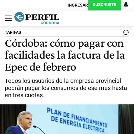
SUSCRIBITE
INGRESAR
Política
Economía
Judiciales
Sociedad
Cultura
Espectáculos
Deportes
Protagonistas
TARIFAS
Córdoba: cómo pagar con
facilidades la factura de la
Epec de febrero
Todos los usuarios de la empresa provincial
podrán pagar los consumos de ese mes hasta
en tres cuotas.