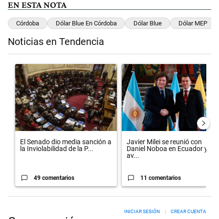
EN ESTA NOTA
Córdoba
Dólar Blue En Córdoba
Dólar Blue
Dólar MEP
Noticias en Tendencia
Este listado muestra los artículos con más comentarios en los últimos 
Un artículo de tendencia con el título "El Senado dio media sanción 
Un artículo de tendencia con el 
El Senado dio media sanción a
Javier Milei se reunió con
la Inviolabilidad de la P...
Daniel Noboa en Ecuador y
av...
49 comentarios
11 comentarios
INICIAR SESIÓN
|
CREAR CUENTA