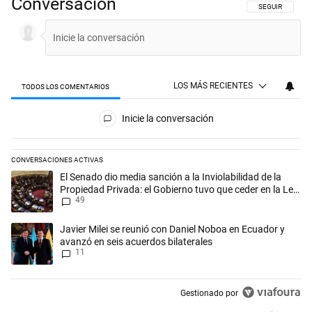
Conversación
SIGA ESTA CON
SEGUIR
LOS MÁS RECIENTES
TODOS LOS COMENTARIOS
Todos los comentarios
Inicie la conversación
CONVERSACIONES ACTIVAS
Este listado muestra los artículos con más comentarios en los últimos 
Un artículo de tendencia con el título "El Senado dio media sanción a l
El Senado dio media sanción a la Inviolabilidad de la
Propiedad Privada: el Gobierno tuvo que ceder en la Ley
49
del Manejo del Fuego
Un artículo de tendencia con el título "Javier Milei se reunió con Dan
Javier Milei se reunió con Daniel Noboa en Ecuador y
avanzó en seis acuerdos bilaterales
11
Gestionado por