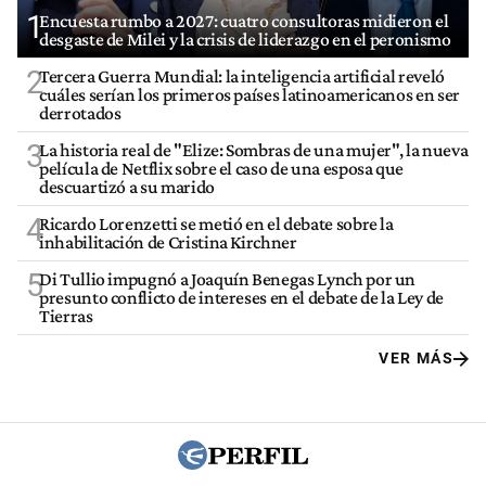
1
Encuesta rumbo a 2027: cuatro consultoras midieron el
desgaste de Milei y la crisis de liderazgo en el peronismo
2
Tercera Guerra Mundial: la inteligencia artificial reveló
cuáles serían los primeros países latinoamericanos en ser
derrotados
3
La historia real de "Elize: Sombras de una mujer", la nueva
película de Netflix sobre el caso de una esposa que
descuartizó a su marido
4
Ricardo Lorenzetti se metió en el debate sobre la
inhabilitación de Cristina Kirchner
5
Di Tullio impugnó a Joaquín Benegas Lynch por un
presunto conflicto de intereses en el debate de la Ley de
Tierras
VER MÁS