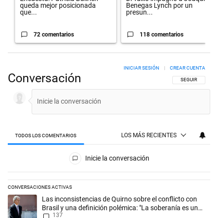
queda mejor posicionada
Benegas Lynch por un
que...
presun...
72 comentarios
118 comentarios
INICIAR SESIÓN
|
CREAR CUENTA
Conversación
SIGA ESTA CON
SEGUIR
LOS MÁS RECIENTES
TODOS LOS COMENTARIOS
Todos los comentarios
Inicie la conversación
CONVERSACIONES ACTIVAS
Este listado muestra los artículos con más comentarios en los últimos 
Un artículo de tendencia con el título "Las inconsistencias de Quirno s
Las inconsistencias de Quirno sobre el conflicto con
Brasil y una definición polémica: "La soberanía es un
137
concepto antiguo"