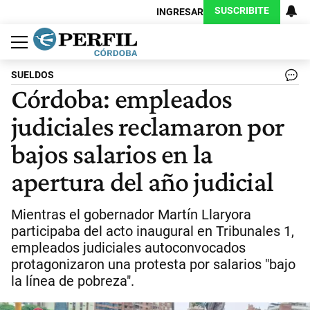
SUSCRIBITE
INGRESAR
Política
Economía
Judiciales
Sociedad
Cultura
Espectáculos
Deportes
Protagonistas
SUELDOS
Córdoba: empleados
judiciales reclamaron por
bajos salarios en la
apertura del año judicial
Mientras el gobernador Martín Llaryora
participaba del acto inaugural en Tribunales 1,
empleados judiciales autoconvocados
protagonizaron una protesta por salarios "bajo
la línea de pobreza".