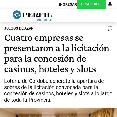
SUSCRIBITE
INGRESAR
Política
Economía
Judiciales
Sociedad
Cultura
Espectáculos
Deportes
Protagonistas
JUEGOS DE AZAR
Cuatro empresas se
presentaron a la licitación
para la concesión de
casinos, hoteles y slots
Lotería de Córdoba concretó la apertura de
sobres de la licitación convocada para la
concesión de casinos, hoteles y slots a lo largo
de toda la Provincia.