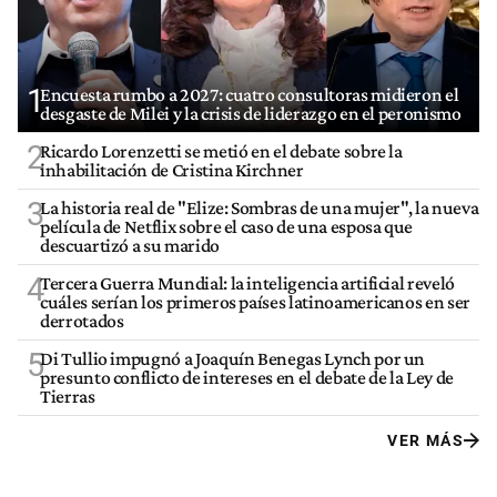
1
Encuesta rumbo a 2027: cuatro consultoras midieron el
desgaste de Milei y la crisis de liderazgo en el peronismo
2
Ricardo Lorenzetti se metió en el debate sobre la
inhabilitación de Cristina Kirchner
3
La historia real de "Elize: Sombras de una mujer", la nueva
película de Netflix sobre el caso de una esposa que
descuartizó a su marido
4
Tercera Guerra Mundial: la inteligencia artificial reveló
cuáles serían los primeros países latinoamericanos en ser
derrotados
5
Di Tullio impugnó a Joaquín Benegas Lynch por un
presunto conflicto de intereses en el debate de la Ley de
Tierras
VER MÁS