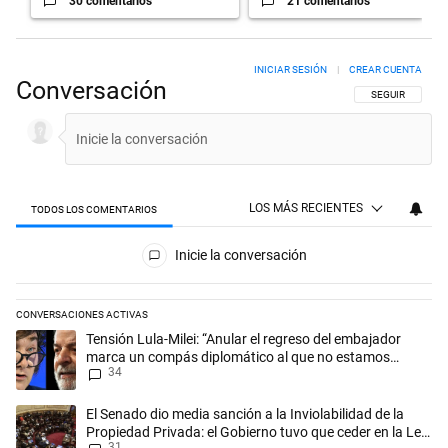
30 comentarios
21 comentarios
INICIAR SESIÓN
|
CREAR CUENTA
Conversación
SIGA ESTA CON
SEGUIR
LOS MÁS RECIENTES
TODOS LOS COMENTARIOS
Todos los comentarios
Inicie la conversación
CONVERSACIONES ACTIVAS
Este listado muestra los artículos con más comentarios en los últimos 
Un artículo de tendencia con el título "Tensión Lula-Milei: “Anular 
Tensión Lula-Milei: “Anular el regreso del embajador
marca un compás diplomático al que no estamos
34
acostumbrados"
Un artículo de tendencia con el título "El Senado dio media sanción a l
El Senado dio media sanción a la Inviolabilidad de la
Propiedad Privada: el Gobierno tuvo que ceder en la Ley
31