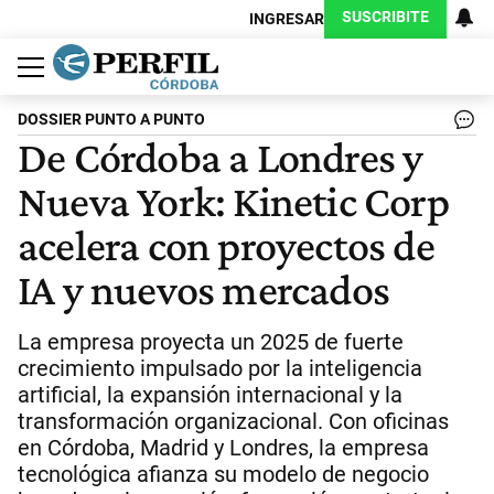
SUSCRIBITE
INGRESAR
Política
Economía
Judiciales
Sociedad
Cultura
Espectáculos
Deportes
Protagonistas
DOSSIER PUNTO A PUNTO
De Córdoba a Londres y
Nueva York: Kinetic Corp
acelera con proyectos de
IA y nuevos mercados
La empresa proyecta un 2025 de fuerte
crecimiento impulsado por la inteligencia
artificial, la expansión internacional y la
transformación organizacional. Con oficinas
en Córdoba, Madrid y Londres, la empresa
tecnológica afianza su modelo de negocio