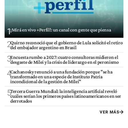
1
¡Mirá en vivo +Perfil!: un canal con gente que piensa
2
Quirno reconoció que el gobierno de Lula solicitó el retiro
del embajador argentino en Brasil
3
Encuesta rumbo a 2027: cuatro consultoras midieron el
desgaste de Milei y la crisis de liderazgo en el peronismo
4
Cachanosky renunció a una fundación porque "se ha
transformado en una especie de Instituto Patria
incondicional de la gestión de Milei"
5
Tercera Guerra Mundial: la inteligencia artificial reveló
cuáles serían los primeros países latinoamericanos en ser
derrotados
VER MÁS