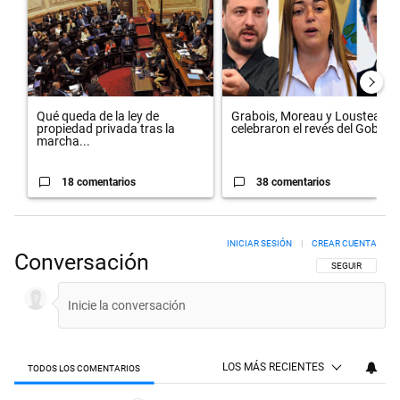
Qué queda de la ley de
Grabois, Moreau y Lousteau
propiedad privada tras la
celebraron el revés del Gobi...
marcha...
18 comentarios
38 comentarios
INICIAR SESIÓN
|
CREAR CUENTA
Conversación
SIGA ESTA CON
SEGUIR
LOS MÁS RECIENTES
TODOS LOS COMENTARIOS
Todos los comentarios