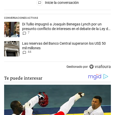
Inicie la conversación
CONVERSACIONES ACTIVAS
Este listado muestra los artículos con más comentarios en los últimos 
Un artículo de tendencia con el título "Di Tullio impugnó a Joaquín Ben
Di Tullio impugnó a Joaquín Benegas Lynch por un
presunto conflicto de intereses en el debate de la Ley de
7
Tierras
Un artículo de tendencia con el título "Las reservas del Banco Central
Las reservas del Banco Central superaron los US$ 50
mil millones
44
Gestionado por