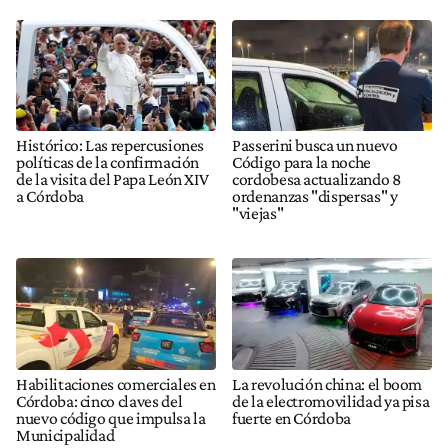
Histórico: Las repercusiones
Passerini busca un nuevo
políticas de la confirmación
Código para la noche
de la visita del Papa León XIV
cordobesa actualizando 8
a Córdoba
ordenanzas "dispersas" y
"viejas"
Habilitaciones comerciales en
La revolución china: el boom
Córdoba: cinco claves del
de la electromovilidad ya pisa
nuevo código que impulsa la
fuerte en Córdoba
Municipalidad