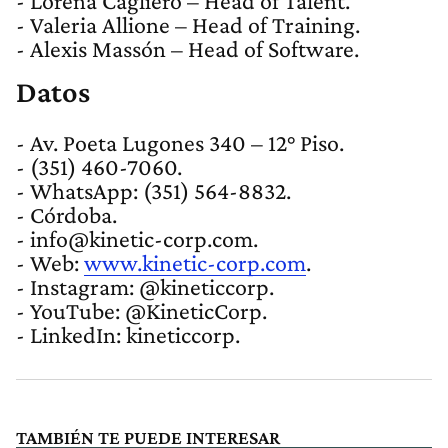
- Lorena Cagliero – Head of Talent.
- Valeria Allione – Head of Training.
- Alexis Massón – Head of Software.
Datos
- Av. Poeta Lugones 340 – 12° Piso.
- (351) 460-7060.
- WhatsApp: (351) 564-8832.
- Córdoba.
-
info@kinetic-corp.com
.
- Web:
www.kinetic-corp.com
.
- Instagram: @kineticcorp.
- YouTube: @KineticCorp.
- LinkedIn: kineticcorp.
TAMBIÉN TE PUEDE INTERESAR