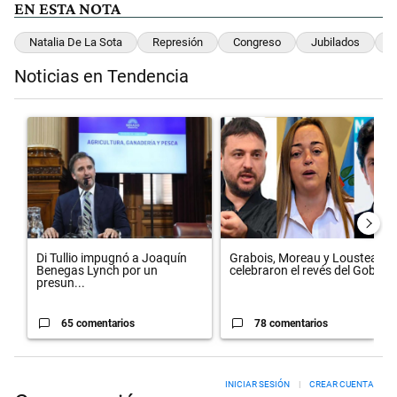
EN ESTA NOTA
Natalia De La Sota
Represión
Congreso
Jubilados
H
Noticias en Tendencia
Este listado muestra los artículos con más comentarios en los últimos 
Un artículo de tendencia con el título "Di Tullio impugnó a Joaquín 
Un artículo de tendencia con el 
Di Tullio impugnó a Joaquín
Grabois, Moreau y Lousteau
Benegas Lynch por un
celebraron el revés del Gobi...
presun...
65 comentarios
78 comentarios
INICIAR SESIÓN
|
CREAR CUENTA