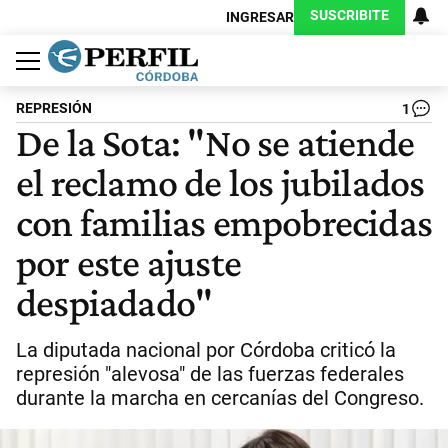
SUSCRIBITE
INGRESAR
Política
Economía
Judiciales
Sociedad
Cultura
Espectáculos
Deportes
Protagonistas
REPRESIÓN
1
De la Sota: "No se atiende
el reclamo de los jubilados
con familias empobrecidas
por este ajuste
despiadado"
La diputada nacional por Córdoba criticó la
represión "alevosa" de las fuerzas federales
durante la marcha en cercanías del Congreso.