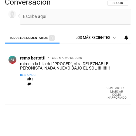
Conversación
SIGA ESTA CON
SEGUIR
LOS MÁS RECIENTES
TODOS LOS COMENTARIOS
1
Todos los comentarios
Comentario de remo bertotti.
remo bertotti
14 DE MARZO DE 2025
RB
miren a la hija del "PROCER", otra DELEZNABLE
PERONISTA, NADA NUEVO BAJO EL SOL !!!!!!!!!!
RESPONDER
1
0
COMPARTIR
MARCAR
COMO
INAPROPIADO