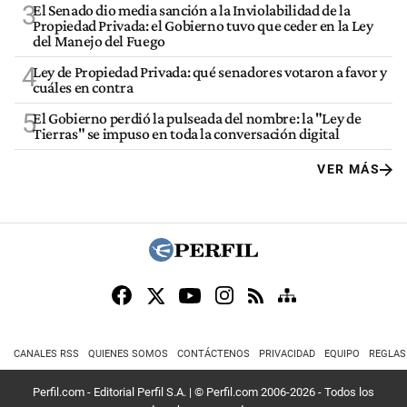
3
El Senado dio media sanción a la Inviolabilidad de la
Propiedad Privada: el Gobierno tuvo que ceder en la Ley
del Manejo del Fuego
4
Ley de Propiedad Privada: qué senadores votaron a favor y
cuáles en contra
5
El Gobierno perdió la pulseada del nombre: la "Ley de
Tierras" se impuso en toda la conversación digital
VER MÁS
CANALES RSS
QUIENES SOMOS
CONTÁCTENOS
PRIVACIDAD
EQUIPO
REGLAS
Perfil.com - Editorial Perfil S.A.
| © Perfil.com 2006-2026 - Todos los