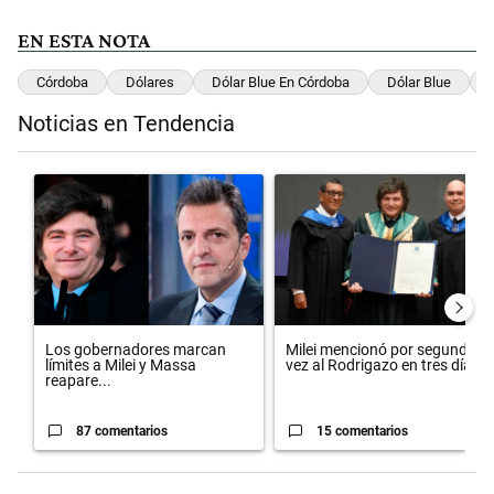
EN ESTA NOTA
Córdoba
Dólares
Dólar Blue En Córdoba
Dólar Blue
Noticias en Tendencia
Este listado muestra los artículos con más comentarios en los últimos 
Un artículo de tendencia con el título "Los gobernadores marcan lím
Un artículo de tendencia con el 
Los gobernadores marcan
Milei mencionó por segunda
límites a Milei y Massa
vez al Rodrigazo en tres día...
reapare...
87 comentarios
15 comentarios