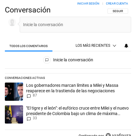
INICIAR SESIÓN
|
CREAR CUENTA
Conversación
SIGA ESTA CON
SEGUIR
LOS MÁS RECIENTES
TODOS LOS COMENTARIOS
Todos los comentarios
Inicie la conversación
CONVERSACIONES ACTIVAS
Este listado muestra los artículos con más comentarios en los últimos 
Un artículo de tendencia con el título "Los gobernadores marcan límit
Los gobernadores marcan límites a Milei y Massa
reaparece en la trastienda de las negociaciones
87
Un artículo de tendencia con el título ""El tigre y el león": el eufórico
"El tigre y el león": el eufórico cruce entre Milei y el nuevo
presidente de Colombia bajo un clima de máxima
33
tensión
Gestionado por