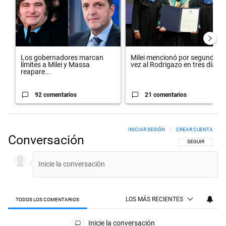
Los gobernadores marcan
Milei mencionó por segunda
límites a Milei y Massa
vez al Rodrigazo en tres día...
reapare...
92 comentarios
21 comentarios
INICIAR SESIÓN
|
CREAR CUENTA
Conversación
SIGA ESTA CON
SEGUIR
LOS MÁS RECIENTES
TODOS LOS COMENTARIOS
Todos los comentarios
Inicie la conversación