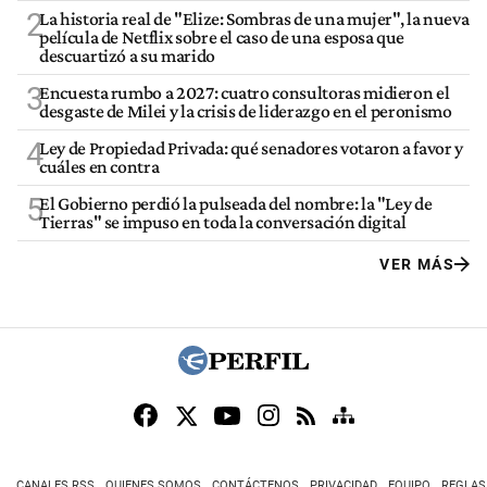
2
La historia real de "Elize: Sombras de una mujer", la nueva
película de Netflix sobre el caso de una esposa que
descuartizó a su marido
3
Encuesta rumbo a 2027: cuatro consultoras midieron el
desgaste de Milei y la crisis de liderazgo en el peronismo
4
Ley de Propiedad Privada: qué senadores votaron a favor y
cuáles en contra
5
El Gobierno perdió la pulseada del nombre: la "Ley de
Tierras" se impuso en toda la conversación digital
VER MÁS
CANALES RSS
QUIENES SOMOS
CONTÁCTENOS
PRIVACIDAD
EQUIPO
REGLAS