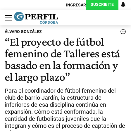
SUSCRIBITE
INGRESAR
Política
Economía
Judiciales
Sociedad
Cultura
Espectáculos
Deportes
Protagonistas
ÁLVARO GONZÁLEZ
“El proyecto de fútbol
femenino de Talleres está
basado en la formación y
el largo plazo”
Para el coordinador de fútbol femenino del
club de barrio Jardín, la estructura de
inferiores de esa disciplina continúa en
expansión. Cómo está conformada, la
cantidad de futbolistas juveniles que la
integran y cómo es el proceso de captación de