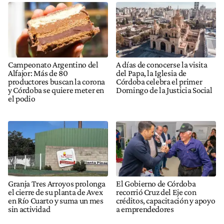
Campeonato Argentino del
A días de conocerse la visita
Alfajor: Más de 80
del Papa, la Iglesia de
productores buscan la corona
Córdoba celebra el primer
y Córdoba se quiere meter en
Domingo de la Justicia Social
el podio
Granja Tres Arroyos prolonga
El Gobierno de Córdoba
el cierre de su planta de Avex
recorrió Cruz del Eje con
en Río Cuarto y suma un mes
créditos, capacitación y apoyo
sin actividad
a emprendedores