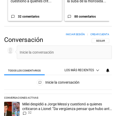
cuestionó a quienes crit...
la suba de la morosida...
32 comentarios
88 comentarios
INICIAR SESIÓN
|
CREAR CUENTA
Conversación
SIGA ESTA CON
SEGUIR
LOS MÁS RECIENTES
TODOS LOS COMENTARIOS
Todos los comentarios
Inicie la conversación
CONVERSACIONES ACTIVAS
Este listado muestra los artículos con más comentarios en los últimos 
Un artículo de tendencia con el título "Milei despidió a Jorge Messi y
Milei despidió a Jorge Messi y cuestionó a quienes
criticaron a Lionel: “Da vergüenza pensar que hubo anti-
32
Messi”