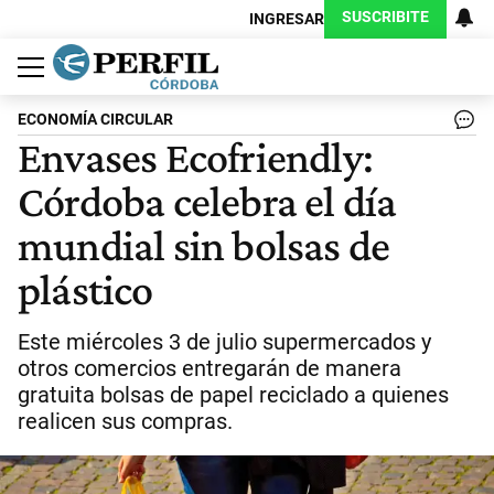
SUSCRIBITE
INGRESAR
Política
Economía
Judiciales
Sociedad
Cultura
Espectáculos
Deportes
Protagonistas
ECONOMÍA CIRCULAR
Envases Ecofriendly:
Córdoba celebra el día
mundial sin bolsas de
plástico
Este miércoles 3 de julio supermercados y
otros comercios entregarán de manera
gratuita bolsas de papel reciclado a quienes
realicen sus compras.