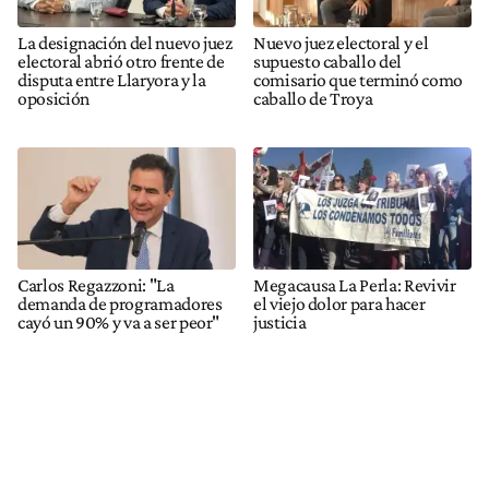
La designación del nuevo juez
Nuevo juez electoral y el
electoral abrió otro frente de
supuesto caballo del
disputa entre Llaryora y la
comisario que terminó como
oposición
caballo de Troya
Carlos Regazzoni: "La
Megacausa La Perla: Revivir
demanda de programadores
el viejo dolor para hacer
cayó un 90% y va a ser peor"
justicia