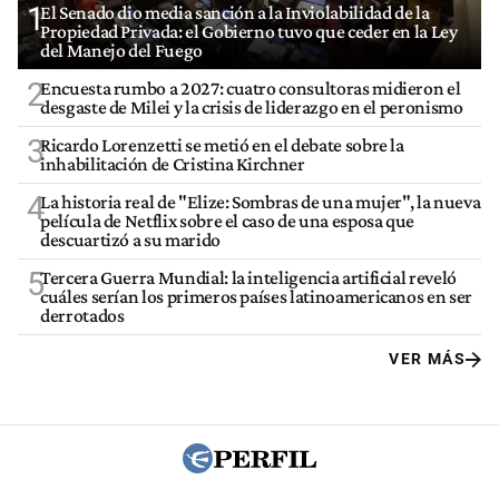
1
El Senado dio media sanción a la Inviolabilidad de la
Propiedad Privada: el Gobierno tuvo que ceder en la Ley
del Manejo del Fuego
2
Encuesta rumbo a 2027: cuatro consultoras midieron el
desgaste de Milei y la crisis de liderazgo en el peronismo
3
Ricardo Lorenzetti se metió en el debate sobre la
inhabilitación de Cristina Kirchner
4
La historia real de "Elize: Sombras de una mujer", la nueva
película de Netflix sobre el caso de una esposa que
descuartizó a su marido
5
Tercera Guerra Mundial: la inteligencia artificial reveló
cuáles serían los primeros países latinoamericanos en ser
derrotados
VER MÁS