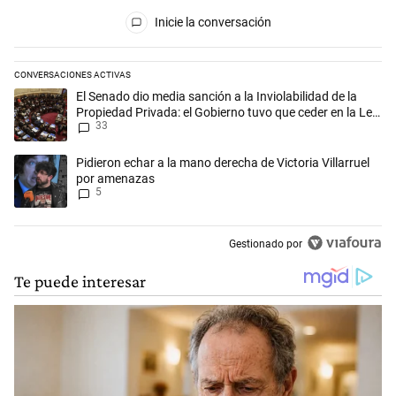
Todos los comentarios
Inicie la conversación
CONVERSACIONES ACTIVAS
Este listado muestra los artículos con más comentarios en los últimos 
Un artículo de tendencia con el título "El Senado dio media sanción a l
El Senado dio media sanción a la Inviolabilidad de la
Propiedad Privada: el Gobierno tuvo que ceder en la Ley
33
del Manejo del Fuego
Un artículo de tendencia con el título "Pidieron echar a la mano derec
Pidieron echar a la mano derecha de Victoria Villarruel
por amenazas
5
Gestionado por