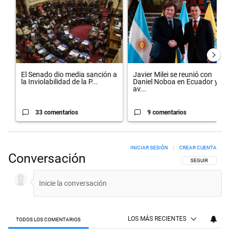
El Senado dio media sanción a
Javier Milei se reunió con
la Inviolabilidad de la P...
Daniel Noboa en Ecuador y
av...
33 comentarios
9 comentarios
INICIAR SESIÓN
|
CREAR CUENTA
Conversación
SIGA ESTA CON
SEGUIR
LOS MÁS RECIENTES
TODOS LOS COMENTARIOS