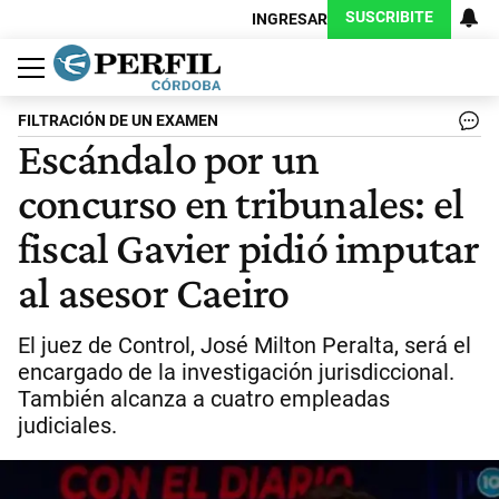
SUSCRIBITE
INGRESAR
Política
Economía
Judiciales
Sociedad
Cultura
Espectáculos
Deportes
Protagonistas
FILTRACIÓN DE UN EXAMEN
Escándalo por un
concurso en tribunales: el
fiscal Gavier pidió imputar
al asesor Caeiro
El juez de Control, José Milton Peralta, será el
encargado de la investigación jurisdiccional.
También alcanza a cuatro empleadas
judiciales.