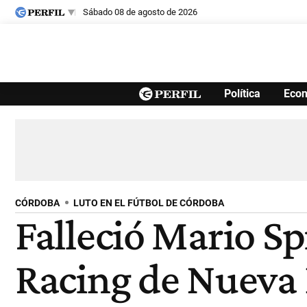
sábado 08 de agosto de 2026
Últimas noticias
Política
Eco
Inicio
Ahora
Opinión
Cultura
Arte
Educación
Videos
Córdoba
Reperfilar
Diario del Juicio
CÓRDOBA
LUTO EN EL FÚTBOL DE CÓRDOBA
Falleció Mario Spi
Racing de Nueva I