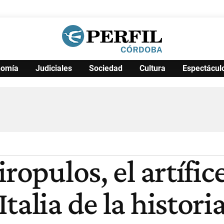
nomía
Judiciales
Sociedad
Cultura
Espectácul
Política
Pymes
Salud
Internacional
Clima
Deportes
Business
Noticias
Caras
ropulos, el artífic
talia de la histori