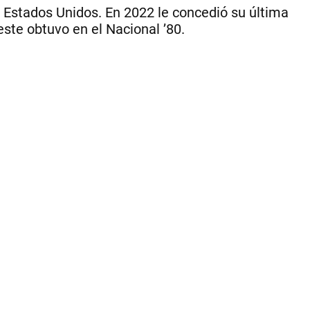
su
n Estados Unidos. En 2022 le concedió su última
rec
este obtuvo en el Nacional ’80.
vis
a
Có
co
un
ca
y
re
an
de
su
pa
po
el
fút
|
CE
PE