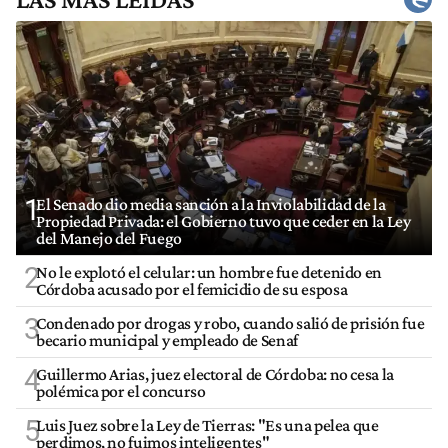
1
El Senado dio media sanción a la Inviolabilidad de la
Propiedad Privada: el Gobierno tuvo que ceder en la Ley
del Manejo del Fuego
2
No le explotó el celular: un hombre fue detenido en
Córdoba acusado por el femicidio de su esposa
3
Condenado por drogas y robo, cuando salió de prisión fue
becario municipal y empleado de Senaf
4
Guillermo Arias, juez electoral de Córdoba: no cesa la
polémica por el concurso
5
Luis Juez sobre la Ley de Tierras: "Es una pelea que
perdimos, no fuimos inteligentes"