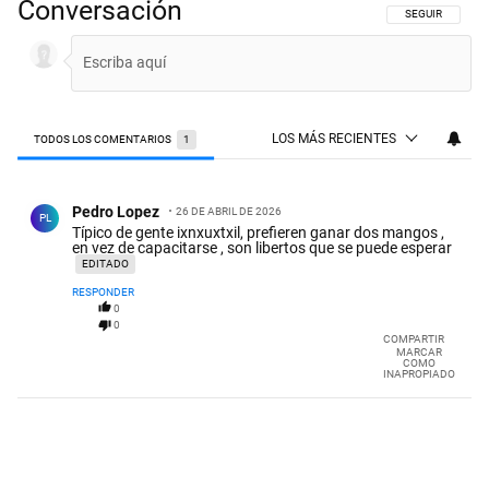
Conversación
SIGA ESTA CON
SEGUIR
LOS MÁS RECIENTES
TODOS LOS COMENTARIOS
1
Todos los comentarios
Comentario de Pedro Lopez.
Pedro Lopez
26 DE ABRIL DE 2026
PL
Típico de gente ixnxuxtxil, prefieren ganar dos mangos ,
en vez de capacitarse , son libertos que se puede esperar
EDITADO
RESPONDER
0
0
COMPARTIR
MARCAR
COMO
INAPROPIADO