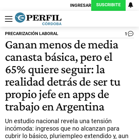
SUSCRIBITE
INGRESAR
Política
Economía
Judiciales
Sociedad
Cultura
Espectáculos
Deportes
Protagonistas
PRECARIZACIÓN LABORAL
1
Ganan menos de media
canasta básica, pero el
65% quiere seguir: la
realidad detrás de ser tu
propio jefe en apps de
trabajo en Argentina
Un estudio nacional revela una tensión
incómoda: ingresos que no alcanzan para
cubrir lo básico, pluriempleo extendido y, aun