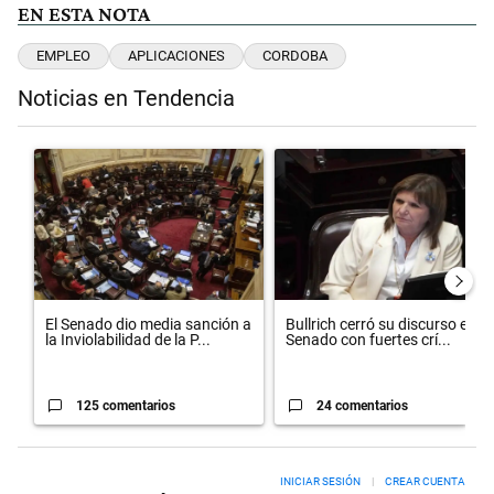
EN ESTA NOTA
EMPLEO
APLICACIONES
CORDOBA
Noticias en Tendencia
Este listado muestra los artículos con más comentarios en los últimos 
Un artículo de tendencia con el título "El Senado dio media sanción 
Un artículo de tendencia con el t
El Senado dio media sanción a
Bullrich cerró su discurso en el
la Inviolabilidad de la P...
Senado con fuertes crí...
125 comentarios
24 comentarios
INICIAR SESIÓN
|
CREAR CUENTA