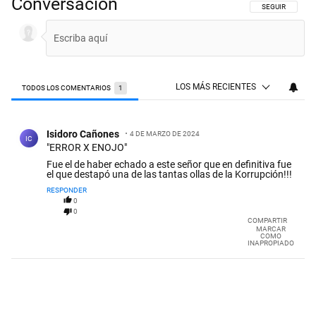
Conversación
SIGA ESTA CON
SEGUIR
LOS MÁS RECIENTES
TODOS LOS COMENTARIOS
1
Todos los comentarios
Comentario de Isidoro Cañones.
Isidoro Cañones
4 DE MARZO DE 2024
IC
"ERROR X ENOJO"
Fue el de haber echado a este señor que en definitiva fue
el que destapó una de las tantas ollas de la Korrupción!!!
RESPONDER
0
0
COMPARTIR
MARCAR
COMO
INAPROPIADO