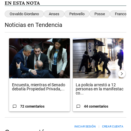
EN ESTA NOTA
Osvaldo Giordano
Anses
Petovello
Posse
Francos
Noticias en Tendencia
Este listado muestra los artículos con más comentarios en los últimos 
Un artículo de tendencia con el título "Encuesta, mientras el Sena
Un artículo de tendencia con el 
Encuesta, mientras el Senado
La policía arrestó a 12
debatía Propiedad Privada,...
personas en la manifestación
co...
72 comentarios
44 comentarios
INICIAR SESIÓN
|
CREAR CUENTA