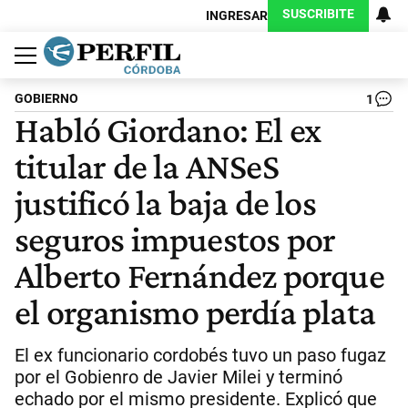
SUSCRIBITE
INGRESAR
Política
Economía
Judiciales
Sociedad
Cultura
Espectáculos
Deportes
Protagonistas
GOBIERNO
1
Habló Giordano: El ex
titular de la ANSeS
justificó la baja de los
seguros impuestos por
Alberto Fernández porque
el organismo perdía plata
El ex funcionario cordobés tuvo un paso fugaz
por el Gobienro de Javier Milei y terminó
echado por el mismo presidente. Explicó que